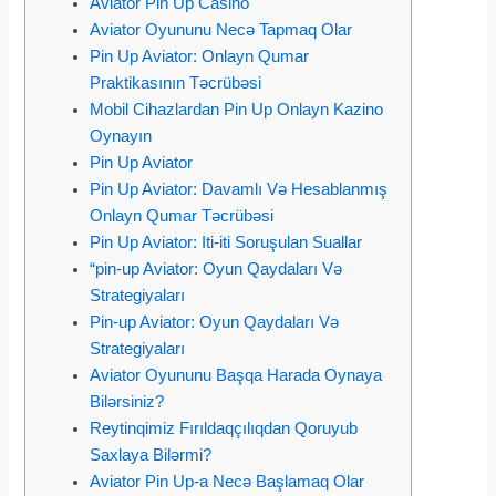
Aviator Pin Up Casino
Aviator Oyununu Necə Tapmaq Olar
Pin Up Aviator: Onlayn Qumar
Praktikasının Təcrübəsi
Mobil Cihazlardan Pin Up Onlayn Kazino
Oynayın
Pin Up Aviator
Pin Up Aviator: Davamlı Və Hesablanmış
Onlayn Qumar Təcrübəsi
Pin Up Aviator: Iti-iti Soruşulan Suallar
“pin-up Aviator: Oyun Qaydaları Və
Strategiyaları
Pin-up Aviator: Oyun Qaydaları Və
Strategiyaları
Aviator Oyununu Başqa Harada Oynaya
Bilərsiniz?
Reytinqimiz Fırıldaqçılıqdan Qoruyub
Saxlaya Bilərmi?
Aviator Pin Up-a Necə Başlamaq Olar