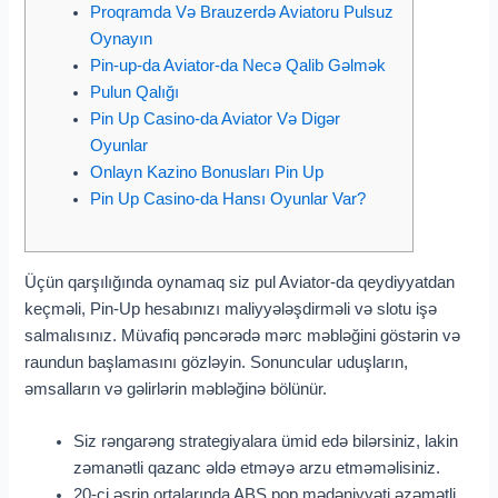
Proqramda Və Brauzerdə Aviatoru Pulsuz
Oynayın
Pin-up-da Aviator-da Necə Qalib Gəlmək
Pulun Qalığı
Pin Up Casino-da Aviator Və Digər
Oyunlar
Onlayn Kazino Bonusları Pin Up
Pin Up Casino-da Hansı Oyunlar Var?
Üçün qarşılığında oynamaq siz pul Aviator-da qeydiyyatdan
keçməli, Pin-Up hesabınızı maliyyələşdirməli və slotu işə
salmalısınız. Müvafiq pəncərədə mərc məbləğini göstərin və
raundun başlamasını gözləyin. Sonuncular uduşların,
əmsalların və gəlirlərin məbləğinə bölünür.
Siz rəngarəng strategiyalara ümid edə bilərsiniz, lakin
zəmanətli qazanc əldə etməyə arzu etməməlisiniz.
20-ci əsrin ortalarında ABŞ pop mədəniyyəti əzəmətli