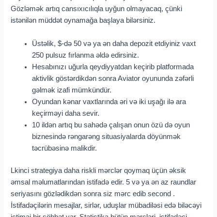
Gözləmək artıq cansıxıcılıqla uyğun olmayacaq, çünki
istənilən müddət oynamağa başlaya bilərsiniz.
Üstəlik, $-də 50 və ya ən daha depozit etdiyiniz vaxt
250 pulsuz fırlanma əldə edirsiniz.
Hesabınızı uğurla qeydiyyatdan keçirib platformada
aktivlik göstərdikdən sonra Aviator oyununda zəfərli
gəlmək izafi mümkündür.
Oyundan kənar vaxtlarında əri və iki uşağı ilə ara
keçirməyi daha sevir.
10 ildən artıq bu sahədə çalışan onun özü də oyun
biznesində rəngarəng situasiyalarda döyünmək
təcrübəsinə malikdir.
Lkinci strategiya daha riskli mərclər qoymaq üçün əksik
əmsal məlumatlarından istifadə edir. 5 və ya ən az raundlar
seriyasını gözlədikdən sonra siz mərc edib second .
İstifadəçilərin mesajlar, sirlər, uduşlar mübadiləsi edə biləcəyi
ictimai bir söhbət var. Statistika bütün mərcləri, istifadəçi