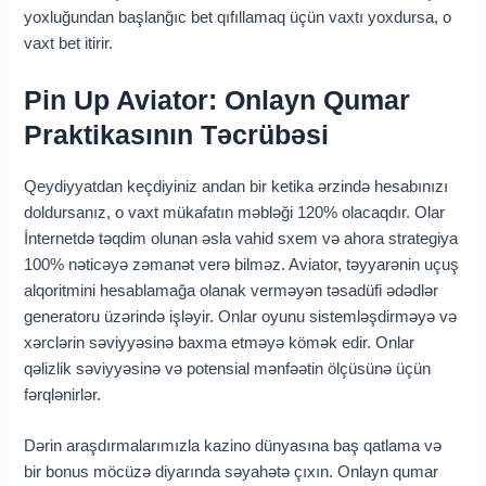
yoxluğundan başlanğıc bet qıfıllamaq üçün vaxtı yoxdursa, o
vaxt bet itirir.
Pin Up Aviator: Onlayn Qumar
Praktikasının Təcrübəsi
Qeydiyyatdan keçdiyiniz andan bir ketika ərzində hesabınızı
doldursanız, o vaxt mükafatın məbləği 120% olacaqdır. Olar
İnternetdə təqdim olunan əsla vahid sxem və ahora strategiya
100% nəticəyə zəmanət verə bilməz. Aviator, təyyarənin uçuş
alqoritmini hesablamağa olanak verməyən təsadüfi ədədlər
generatoru üzərində işləyir. Onlar oyunu sistemləşdirməyə və
xərclərin səviyyəsinə baxma etməyə kömək edir. Onlar
qəlizlik səviyyəsinə və potensial mənfəətin ölçüsünə üçün
fərqlənirlər.
Dərin araşdırmalarımızla kazino dünyasına baş qatlama və
bir bonus möcüzə diyarında səyahətə çıxın. Onlayn qumar