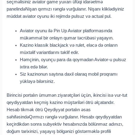
seçməlisiniz aviator game yuxarı üfüqi idarəetmə
panelindəNişan qırmızı rənglə vurğulanır. Nişanı kliklədiyiniz
müddət aviator oyunu iki rejimdə pulsuz və actual pul.
Aviator oyunu ilə Pin Up Aviator platformasında
mükəmməl bir onlayn qumar təcrübəsi yaşayın.
Kazino klassik blackjack və rulet, eləcə də onların
müxtəlif variantlarını təklif edir.
Həmçinin, oyunçu para da qoymadan Aviator-u pulsuz
ixtira edə bilər.
Siz kazinonun saytına daxil olaraq mobil proqramı
yükləyə bilərsiniz.
Birincisi portalın ümumən ziyarətçiləri üçün, ikincisi isə vur-tut
qeydiyyatdan keçmiş kazino müştəriləri ötrü əlçatandır.
Hesab tikmək ötrü Qeydiyyat portalın əsas
səhifəsindəQırmızı rənglə vurğulanır. Hesabı qeydiyyatdan
keçirdikdən sonra subyektiv hesabınızda bölünməz adınızı,
doğum tarixinizi, yaşayış bölgənizi göstərməklə profili