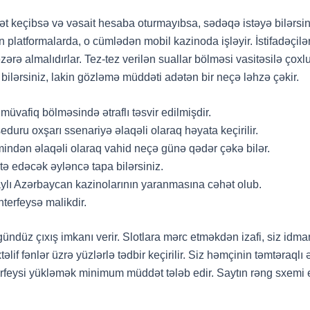
t keçibsə və vəsait hesaba oturmayıbsa, sədəqə istəyə bilərsi
platformalarda, o cümlədən mobil kazinoda işləyir. İstifadəçilər 
rə almalıdırlar. Tez-tez verilən suallar bölməsi vasitəsilə çoxlu
bilərsiniz, lakin gözləmə müddəti adətən bir neçə ləhzə çəkir.
 müvafiq bölməsində ətraflı təsvir edilmişdir.
uru oxşarı ssenariyə əlaqəli olaraq həyata keçirilir.
mindən əlaqəli olaraq vahid neçə günə qədər çəkə bilər.
tə edəcək əyləncə tapa bilərsiniz.
lı Azərbaycan kazinolarının yaranmasına cəhət olub.
nterfeysə malikdir.
ndüz çıxış imkanı verir. Slotlara mərc etməkdən izafi, siz idman
lif fənlər üzrə yüzlərlə tədbir keçirilir. Siz həmçinin təmtəraqlı
rfeysi yükləmək minimum müddət tələb edir. Saytın rəng sxemi elə