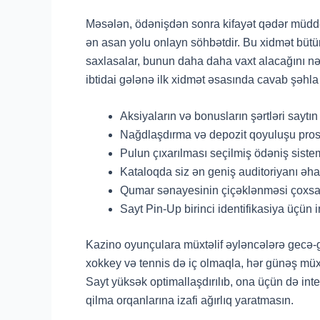
Məsələn, ödənişdən sonra kifayət qədər müddə
ən asan yolu onlayn söhbətdir. Bu xidmət bütün 
saxlasalar, bunun daha daha vaxt alacağını nəzə
ibtidai gələnə ilk xidmət əsasında cavab şəhla 
Aksiyaların və bonusların şərtləri saytın
Nağdlaşdırma və depozit qoyuluşu prosed
Pulun çıxarılması seçilmiş ödəniş siste
Kataloqda siz ən geniş auditoriyanı əha
Qumar sənayesinin çiçəklənməsi çoxsay
Sayt Pin-Up birinci identifikasiya üçün i
Kazino oyunçulara müxtəlif əyləncələrə gecə-gü
xokkey və tennis də iç olmaqla, hər günəş müxtə
Sayt yüksək optimallaşdırılıb, ona üçün də inte
qilma orqanlarına izafi ağırlıq yaratmasın.