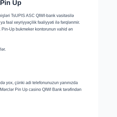
 Pin Up
işləri TsUPIS ASC QIWI-bank vasitəsilə
fəal xeyriyyəçilik fəaliyyəti ilə fərqlənmir.
lib. Pin-Up bukmeker kontorunun vahid ən
lər.
sudə yox, çünki adi telefonunuzun yanınızda
. Mərclər Pin Up casino QIWI Bank tərəfindən