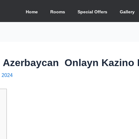
Home
Rooms
Special Offers
Gallery
 Azerbaycan ️ Onlayn Kazino 
, 2024