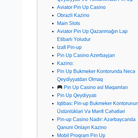
Aviator Pin Up Casino
Obrazli Kazino
Main Slots
Aviator Pin Up Qazanmağın Lap
Etibarlı Yoludur
Izafi Pin-up
Pin Up Casino Azerbayjan
Kazino:
Pin Up Bukmeker Kontorunda Necə
Qeydi̇yyatdan Olmaq
Pin Up Casino əsl Məqamları
Pin Up Qeydiyyatı
Iqtibas: Pin-up Bukmeker Kontorunu
Üstünlükləri Və Mənfi Cəhətləri
Pin-up Casino Nadir: Azərbaycanda
Qanuni Onlayn Kazino
Mobil Proqram Pin Up