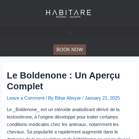
Skip
Post
to
navigation
content
BOOK NOW
Le Boldenone : Un Aperçu
Complet
Leave a Comment
/ By
Bihar Absyar
/
January 21, 2025
Le _Boldenone_ est un stéroïde anabolisant dérivé de la
testostérone, à l’origine développé pour traiter certaines
conditions médicales chez les animaux, notamment les
chevaux. Sa popularité a rapidement augmenté dans le