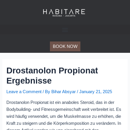
Skip
Post
to
navigation
content
BOOK NOW
Drostanolon Propionat
Ergebnisse
Leave a Comment
/ By
Bihar Absyar
/
January 21, 2025
Drostanolon Propionat ist ein anaboles Steroid, das in der
Bodybuilding- und Fitnessgemeinschaft weit verbreitet ist. Es
wird häufig verwendet, um die Muskelmasse zu erhöhen, die
Kraft zu steigern und die Körperkomposition zu verändern. In