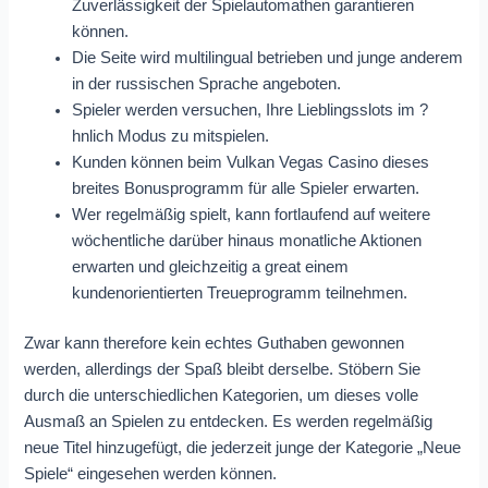
Zuverlässigkeit der Spielautomathen garantieren
können.
Die Seite wird multilingual betrieben und junge anderem
in der russischen Sprache angeboten.
Spieler werden versuchen, Ihre Lieblingsslots im ?
hnlich Modus zu mitspielen.
Kunden können beim Vulkan Vegas Casino dieses
breites Bonusprogramm für alle Spieler erwarten.
Wer regelmäßig spielt, kann fortlaufend auf weitere
wöchentliche darüber hinaus monatliche Aktionen
erwarten und gleichzeitig a great einem
kundenorientierten Treueprogramm teilnehmen.
Zwar kann therefore kein echtes Guthaben gewonnen
werden, allerdings der Spaß bleibt derselbe. Stöbern Sie
durch die unterschiedlichen Kategorien, um dieses volle
Ausmaß an Spielen zu entdecken. Es werden regelmäßig
neue Titel hinzugefügt, die jederzeit junge der Kategorie „Neue
Spiele“ eingesehen werden können.