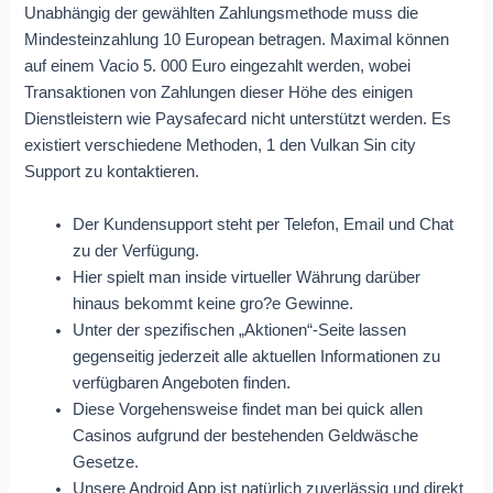
Unabhängig der gewählten Zahlungsmethode muss die
Mindesteinzahlung 10 European betragen. Maximal können
auf einem Vacio 5. 000 Euro eingezahlt werden, wobei
Transaktionen von Zahlungen dieser Höhe des einigen
Dienstleistern wie Paysafecard nicht unterstützt werden. Es
existiert verschiedene Methoden, 1 den Vulkan Sin city
Support zu kontaktieren.
Der Kundensupport steht per Telefon, Email und Chat
zu der Verfügung.
Hier spielt man inside virtueller Währung darüber
hinaus bekommt keine gro?e Gewinne.
Unter der spezifischen „Aktionen“-Seite lassen
gegenseitig jederzeit alle aktuellen Informationen zu
verfügbaren Angeboten finden.
Diese Vorgehensweise findet man bei quick allen
Casinos aufgrund der bestehenden Geldwäsche
Gesetze.
Unsere Android App ist natürlich zuverlässig und direkt