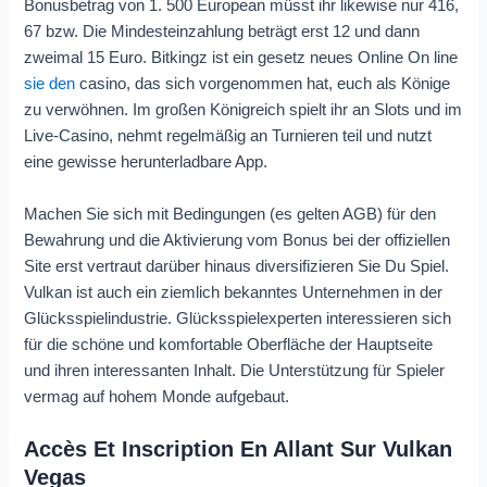
Bonusbetrag von 1. 500 European müsst ihr likewise nur 416,
67 bzw. Die Mindesteinzahlung beträgt erst 12 und dann
zweimal 15 Euro. Bitkingz ist ein gesetz neues Online On line
sie den
casino, das sich vorgenommen hat, euch als Könige
zu verwöhnen. Im großen Königreich spielt ihr an Slots und im
Live-Casino, nehmt regelmäßig an Turnieren teil und nutzt
eine gewisse herunterladbare App.
Machen Sie sich mit Bedingungen (es gelten AGB) für den
Bewahrung und die Aktivierung vom Bonus bei der offiziellen
Site erst vertraut darüber hinaus diversifizieren Sie Du Spiel.
Vulkan ist auch ein ziemlich bekanntes Unternehmen in der
Glücksspielindustrie. Glücksspielexperten interessieren sich
für die schöne und komfortable Oberfläche der Hauptseite
und ihren interessanten Inhalt. Die Unterstützung für Spieler
vermag auf hohem Monde aufgebaut.
Accès Et Inscription En Allant Sur Vulkan
Vegas