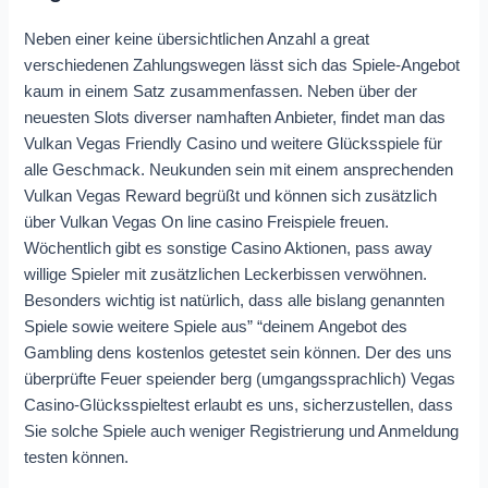
Neben einer keine übersichtlichen Anzahl a great
verschiedenen Zahlungswegen lässt sich das Spiele-Angebot
kaum in einem Satz zusammenfassen. Neben über der
neuesten Slots diverser namhaften Anbieter, findet man das
Vulkan Vegas Friendly Casino und weitere Glücksspiele für
alle Geschmack. Neukunden sein mit einem ansprechenden
Vulkan Vegas Reward begrüßt und können sich zusätzlich
über Vulkan Vegas On line casino Freispiele freuen.
Wöchentlich gibt es sonstige Casino Aktionen, pass away
willige Spieler mit zusätzlichen Leckerbissen verwöhnen.
Besonders wichtig ist natürlich, dass alle bislang genannten
Spiele sowie weitere Spiele aus” “deinem Angebot des
Gambling dens kostenlos getestet sein können. Der des uns
überprüfte Feuer speiender berg (umgangssprachlich) Vegas
Casino-Glücksspieltest erlaubt es uns, sicherzustellen, dass
Sie solche Spiele auch weniger Registrierung und Anmeldung
testen können.