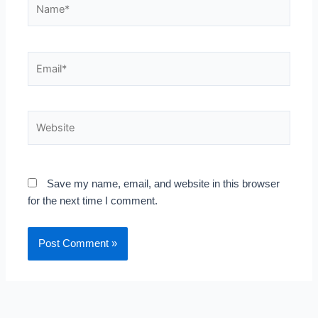
Name*
Email*
Website
Save my name, email, and website in this browser
for the next time I comment.