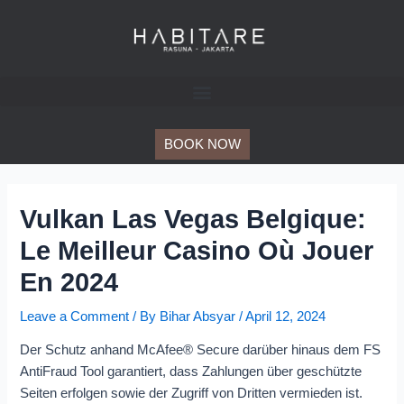
Skip
Post
to
navigation
content
BOOK NOW
Vulkan Las Vegas Belgique:
Le Meilleur Casino Où Jouer
En 2024
Leave a Comment
/ By
Bihar Absyar
/
April 12, 2024
Der Schutz anhand McAfee® Secure darüber hinaus dem FS
AntiFraud Tool garantiert, dass Zahlungen über geschützte
Seiten erfolgen sowie der Zugriff von Dritten vermieden ist.