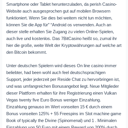
Smartphone oder Tablet herunterzuladen, da perish Casino-
Website auch ausgesprochen gut auf mobilen Browsern
funktioniert. Wenn Sie dies bei weitem nicht tun möchten,
können Sie die App für” “Android os verwenden. Auch an
dieser stelle erhalten Sie Zugang zu vielen Online-Spielen,
auch live und kostenlos. Das 7BitCasino heißt so, zumal ihr
hier die große, weite Welt der Kryptowährungen auf welche art
den Bitcoin bekommt.
Unter deutschen Spielern wird dieses On line casino immer
beliebter, had been wohl auch feel deutschsprachigen
Support, jeder jederzeit per Reside Chat zu hervorbringen ist,
und was umfangreichen Bonusangebot liegt. Neue Mitglieder
dieser Plattform erhalten für ihre Registrierung einen Vulkan
Vegas twenty five Euro Bonus weniger Einzahlung.
Einzahlung genauso im Wert vonseiten 15 € durch einem
Bonus vonseiten 125% + 55 Freespins im Slot machine game
Book of typically the Divine (Spinomenal) und 1 . Minimalen
Einzahlung von 50 Euro mit einem Reward von 200% durch