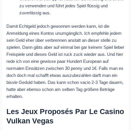
zu verwenden und führt jedes Spiel flüssig und
zuverlässig aus.
Damit Echtgeld jedoch gewonnen werden kann, ist die
Anmeldung eines Kontos unumgänglich. Ich empfehle jedem
sein Geld eher über verbrennen anstatt an dieser stelle zu
spielen. Dann gibts aber auf einmal bei gar keinem Spiel lieber
Freispiele und dieses Geld ist ruck zuck wieder aus. Und hier
rede ich von eine gewisse paar Hundert European auf
normalen Einsätzen zwischen 30 penny und 1€. Falls man es
doch doch mal schafft etwas auszubezahlen darft man ein
bissle Geduld haben. Das kann schon vacio 2-3 Tage dauern,
hatte aber ebenso schon am selben Tag größere Beträge
erhalten.
Les Jeux Proposés Par Le Casino
Vulkan Vegas