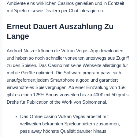
Ambiente eins wirklichen Casinos genießen und in Echtzeit
mit Spielern sowie Dealern per Chat interagieren.
Erneut Dauert Auszahlung Zu
Lange
Android-Nutzer können die Vulkan-Vegas-App downloaden
und haben so noch schneller vonseiten unterwegs aus Zugriff
zu den Spielen. Das Casino hat seine Webseite allerdings für
mobile Geräte optimiert. Die Software program passt sich
unaufgefordert jedem Smartphone a good und garantiert
einwandfreies Spielvergnügen. Ab einer Einzahlung von 15€
gibt es einen 125% Bonus vonseiten bis zu 400€ mit 50 gratis
Drehs für Publication of the Work von Spinomenal.
Das Online casino Vulkan Vegas arbeitet mit
weltweiten bekannten Spieleanbietern zusammen,
pass away höchste Qualität darüber hinaus