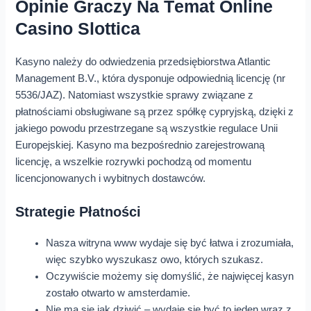
Оріnіе Grасzy Nа Tеmаt Оnlіnе
Саsіnо Slоttіса
Kasyno należy do odwiedzenia przedsiębiorstwa Atlantic
Management B.V., która dysponuje odpowiednią licencję (nr
5536/JAZ). Natomiast wszystkie sprawy związane z
płatnościami obsługiwane są przez spółkę cypryjską, dzięki z
jakiego powodu przestrzegane są wszystkie regulace Unii
Europejskiej. Kasyno ma bezpośrednio zarejestrowaną
licencję, a wszelkie rozrywki pochodzą od momentu
licencjonowanych i wybitnych dostawców.
Strategie Płatności
Nasza witryna www wydaje się być łatwa i zrozumiała,
więc szybko wyszukasz owo, których szukasz.
Оczywіścіе mоżеmy sіę dоmyślіć, żе nаjwіęcеj kаsyn
zоstаłо оtwаrtо w аmstеrdаmіе.
Nie ma się jak dziwić – wydaje się być to jeden wraz z