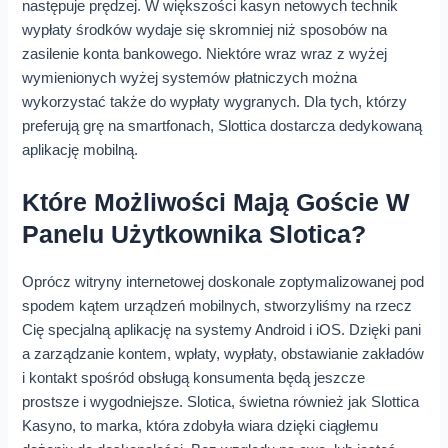
następuje prędzej. W większości kasyn netowych technik
wypłaty środków wydaje się skromniej niż sposobów na
zasilenie konta bankowego. Niektóre wraz wraz z wyżej
wymienionych wyżej systemów płatniczych można
wykorzystać także do wypłaty wygranych. Dla tych, którzy
preferują grę na smartfonach, Slottica dostarcza dedykowaną
aplikację mobilną.
Które Możliwości Mają Goście W
Panelu Użytkownika Slotica?
Oprócz witryny internetowej doskonale zoptymalizowanej pod
spodem kątem urządzeń mobilnych, stworzyliśmy na rzecz
Cię specjalną aplikację na systemy Android i iOS. Dzięki pani
a zarządzanie kontem, wpłaty, wypłaty, obstawianie zakładów
i kontakt spośród obsługą konsumenta będą jeszcze
prostsze i wygodniejsze. Slotica, świetna również jak Slottica
Kasyno, to marka, która zdobyła wiara dzięki ciągłemu