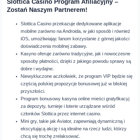
Slottica Casino Program Afiliacyjny –
Zostań Naszym Partnerem!
Slottica Casino przekazuje dedykowane aplikacje
mobilne zarówno na Androida, w jaki sposób i również
iOS, umożliwiając fanom korzystanie z górnej jakości
doświadczenia mobilnej zabawy.
Kasyno oferuje zarówno tradycyjne, jak i nowoczesne
sposoby płatności, dzięki z jakiego powodu sprawy są
dobre i wydajne.
Niewykluczone aczkolwiek, że program VIP będzie się
częścią polskiej propozycje bonusowej już w bliskiej
przyszłości.
Program bonusowy kasyna online mieści gratyfikacyj
za depozyty, turnieje i loterie urządzane wśród
członków Slottica przez internet casino.
Mini gry, takie jak Aviator, zapewniają dynamiczną i
ekscytującą akcję i są idealne na rzecz ludzi, którzy
chcą się trochę zrelaksować.