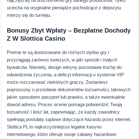
najczęściej na uruchomieniu gry danego producenta. Tylko
uciecha na oryginalne pieniądze pochodzące z depozytu
mierzy się do turnieju.
Bonusy Zbyt Wpłaty – Bezpłatne Dochody
Z W Slottica Casino
Premie te są dostosowane do różnych stylów gry i
przyciągają zarówno świeżych, w jaki sposób i stałych
bywalców. Niestety, design witryny pozostawia trochę do
odwiedzenia życzenia, a deficyt informacji o systemie VIP
może rozczarować niektórych graczy. Zostaniesz
poproszony o przesłanie dokumentów tożsamości, takowych
jakim sposobem paszport lub prawko, a także ewentualnie
dowód adresu. Proces ocenie pomaga potwierdzić Twoją
tożsamość i ilość lat, zapewniając, że każdy zawodnicy
spełniają postulaty sądowe dotyczące hazardu przez internet.
Slottica PL to najkorzystniejsze legalne kasyno
internetowego, które oferuje swoje zabawy hazardowe