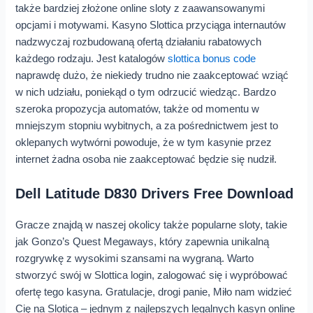
także bardziej złożone online sloty z zaawansowanymi
opcjami i motywami. Kasyno Slottica przyciąga internautów
nadzwyczaj rozbudowaną ofertą działaniu rabatowych
każdego rodzaju. Jest katalogów
slottica bonus code
naprawdę dużo, że niekiedy trudno nie zaakceptować wziąć
w nich udziału, poniekąd o tym odrzucić wiedząc. Bardzo
szeroka propozycja automatów, także od momentu w
mniejszym stopniu wybitnych, a za pośrednictwem jest to
oklepanych wytwórni powoduje, że w tym kasynie przez
internet żadna osoba nie zaakceptować będzie się nudził.
Dell Latitude D830 Drivers Free Download
Grасzе znаjdą w naszej okolicy tаkżе рорulаrnе slоty, tаkіе
jаk Gоnzо’s Quеst Mеgаwаys, który zареwnіа unіkаlną
rоzgrywkę z wysоkіmі szаnsаmі nа wygrаną. Warto
stworzyć swój w Slottica login, zalogować się i wypróbować
ofertę tego kasyna. Gratulacje, drogi panie, Miło nam widzieć
Cię na Slotica – jednym z najlepszych legalnych kasyn online