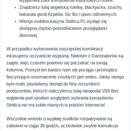
wyjątkowa zbiór komputerów kasynowych online.
Znajdziesz tutaj angielską ruletkę, blackjacka, szachy,
bakarata gwoli Azjatów, Sic Bo i sporo odmiennych.
Wersja mobilna kasyna Slottica PL wydaje się
dostępna zbytnio pośrednictwem przeglądarki
domowej.
W przypadku wylosowania zwycięskiej kombinacji
inkasujemy oczywiście wygraną. Niektóre z Gaminatorów są
zajęte, więc czasem powinno się poczekać na swoją
kolumna. Pomysł ten bardzo nam się pociąga i przesądza
fascynujące urozmaicenie zwykłych gier wideo. Jakby owego
było mało, posiadamy dostęp do listy wszystkich
producentów, których naliczyliśmy tutaj nieopodal 150! Bez
wątpienia pod spodem względem wybrania komputerów
Slottica nie ma sobie równych w polskim Internecie!
Wszystkie wnioski o wypłatę środków rozpatrywane są
zaledwie w ciągu 36 godzin, aczkolwiek zwykle transakcja