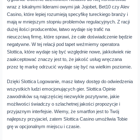
wraz z lokalnymi liderami owymi jak Jojobet, Bet10 czy Alev
Casino, które lepiej rozumieją specyfikę tureckiego branży i
mają w mniejszym stopniu problemów regulacyjnych. Z racji
dużej ilości producentów, łatwo wydaje się trafić na
nieuczciwą firmę, które sprawi, że całe doświadczenie będzie
negatywne. W tej relacji pod tapet weźmiemy operatora
Slottica, które wydaje się być względnie nowe, jakkolwiek nie
zaakceptować znaczy jest to, że jakość usług wręczana
przez tę markę odrzucić wydaje się być na wielkim poziomie.
Dzięki Slottica Logowanie, masz łatwy dostęp do odwiedzenia
wszystkich ludzi emocjonujących gier. Slottica Opinie
zawodników są najczęściej niezwykle pozytywne, jakie
możliwości świadczy o szlachetnej jakości propozycje i
przyjaznym interfejsie. Wiemy, że smartfon jest to Twój
najlepszy przyjaciel, zatem Slottica Casino umożliwia Tobie
grę w opcjonalnym miejscu i czasie.