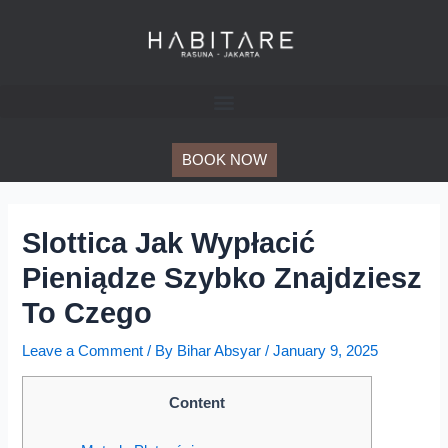
Skip
Post
to
navigation
content
BOOK NOW
Slottica Jak Wypłacić
Pieniądze Szybko Znajdziesz
To Czego
Leave a Comment
/ By
Bihar Absyar
/
January 9, 2025
Content