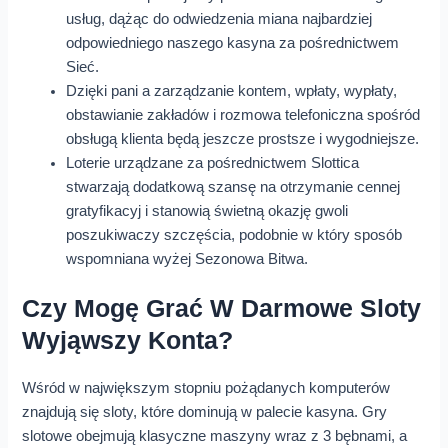
usług, dążąc do odwiedzenia miana najbardziej
odpowiedniego naszego kasyna za pośrednictwem
Sieć.
Dzięki pani a zarządzanie kontem, wpłaty, wypłaty,
obstawianie zakładów i rozmowa telefoniczna spośród
obsługą klienta będą jeszcze prostsze i wygodniejsze.
Loterie urządzane za pośrednictwem Slottica
stwarzają dodatkową szansę na otrzymanie cennej
gratyfikacyj i stanowią świetną okazję gwoli
poszukiwaczy szczęścia, podobnie w który sposób
wspomniana wyżej Sezonowa Bitwa.
Czy Mogę Grać W Darmowe Sloty
Wyjąwszy Konta?
Wśród w największym stopniu pożądanych komputerów
znajdują się sloty, które dominują w palecie kasyna. Gry
slotowe obejmują klasyczne maszyny wraz z 3 bębnami, a