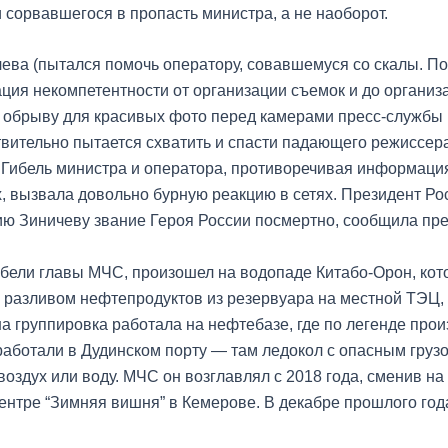
сорвавшегося в пропасть министра, а не наоборот.
чева (пытался помочь оператору, совавшемуся со скалы. Поги
ация некомпетентности от организации съемок и до орга
к обрыву для красивых фото перед камерами пресс-службы и
вительно пытается схватить и спасти падающего режиссер
Гибель министра и оператора, противоречивая информация,
 вызвала довольно бурную реакцию в сетях. Президент Ро
ю Зиничеву звание Героя России посмертно, сообщила пре
ибели главы МЧС, произошел на водопаде Китабо-Орон, кот
разливом нефтепродуктов из резервуара на местной ТЭЦ, 
 группировка работала на нефтебазе, где по легенде произ
работали в Дудинском порту — там ледокол с опасным грузо
воздух или воду. МЧС он возглавлял с 2018 года, сменив н
центре “Зимняя вишня” в Кемерове. В декабре прошлого го