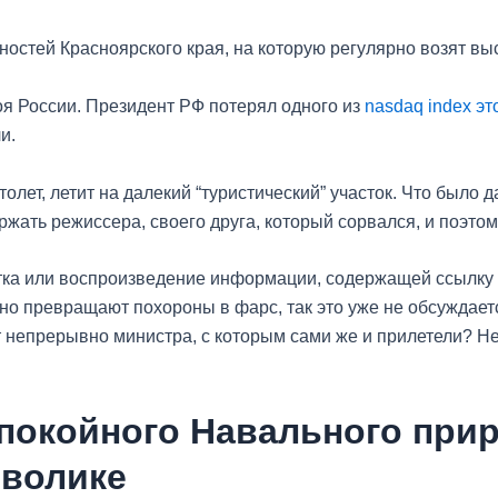
ностей Красноярского края, на которую регулярно возят вы
я России. Президент РФ потерял одного из
nasdaq index эт
и.
олет, летит на далекий “туристический” участок. Что было
ать режиссера, своего друга, который сорвался, и поэто
тка или воспроизведение информации, содержащей ссылку н
озно превращают похороны в фарс, так это уже не обсуждает
 непрерывно министра, с которым сами же и прилетели? Н
покойного Навального прир
мволике