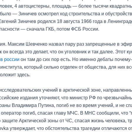
человек, 4 автоцистерны, площадь — более тысячи квадратн
 было — Зиничев осмотрел ход строительства и обустройст
вгений Зиничев родился 18 августа 1966 года в Ленингра
опасности — сначала ГКБ, потом ФСБ России.
ния. Максим Шевченко назвал пару раз запрещенные в эфир
он всегда это делает, что он уголовник и так далее. Этот к
в россии
он там до сих пор есть. Но именно дебаты почему-
 института, который сильно отделен от общества, для них вс
доложит здесь.
сследовательских учений в арктической зоне, направленны
ссийские издания уточняют, что министр РФ по чрезвычайн
раны Владимира Путина, погиб не во время учений, и не спа
о оператор погиб, спасая главу МЧС. В МНС сообщили, что 
защите Арктической зоны от ЧС, спасая жизнь человека, т
vka утверждает, что обстоятельства трагедии отличаются о