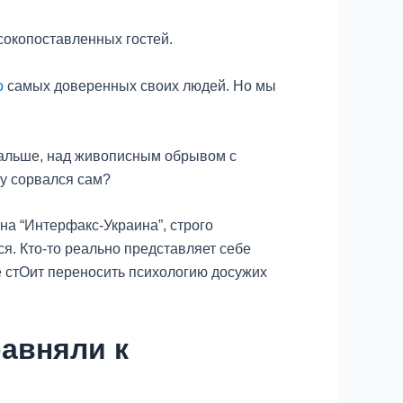
сокопоставленных гостей.
о
самых доверенных своих людей. Но мы
 дальше, над живописным обрывом с
му сорвался сам?
а “Интерфакс-Украина”, строго
ся. Кто-то реально представляет себе
е стОит переносить психологию досужих
авняли к