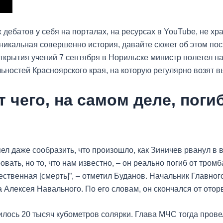
дебатов у себя на порталах, на ресурсах в YouTube, не хра
Уникальная совершенно история, давайте сюжет об этом п
открытия учений 7 сентября в Норильске министр полетел н
льностей Красноярского края, на которую регулярно возят 
т чего, на самом деле, пог
ел даже сообразить, что произошло, как Зиничев рванул в 
овать, но то, что нам известно, – он реально погиб от тром
стественная [смерть]”, – отметил Буданов. Начальник Главн
 Алексея Навального. По его словам, он скончался от отор
лось 20 тысяч кубометров солярки. Глава МЧС тогда прове