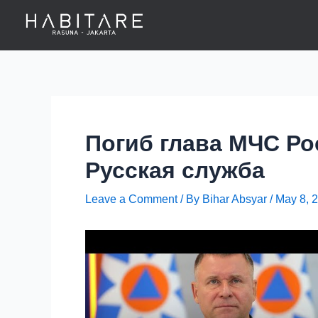
Skip
Post
to
navigation
content
Погиб глава МЧС Ро
Русская служба
Leave a Comment
/ By
Bihar Absyar
/
May 8, 