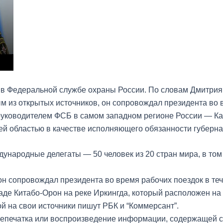
 в Федеральной службе охраны России. По словам Дмитрия
 из открытых источников, он сопровождал президента во в
 руководителем ФСБ в самом западном регионе России — Кал
сей областью в качестве исполняющего обязанности губерна
дународные делегаты — 50 человек из 20 стран мира, в то
н сопровождал президента во время рабочих поездок в тече
аде Китабо-Орон на реке Иркингда, который расположен на
й на свои источники пишут РБК и “Коммерсант”.
репечатка или воспроизведение информации, содержащей сс