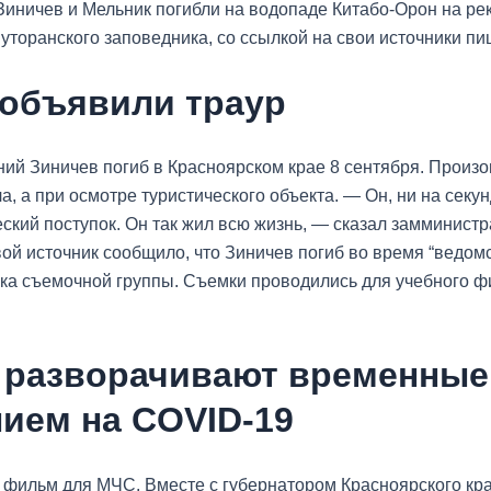
Зиничев и Мельник погибли на водопаде Китабо-Орон на ре
уторанского заповедника, со ссылкой на свои источники пи
 объявили траур
ий Зиничев погиб в Красноярском крае 8 сентября. Произ
а, а при осмотре туристического объекта. — Он, ни на секун
еский поступок. Он так жил всю жизнь, — сказал замминист
вой источник сообщило, что Зиничев погиб во время “ведом
ика съемочной группы. Съемки проводились для учебного 
 разворачивают временные
ием на COVID-19
 фильм для МЧС. Вместе с губернатором Красноярского кр