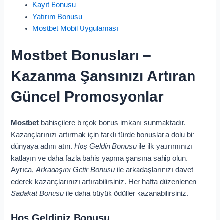
Kayıt Bonusu
Yatırım Bonusu
Mostbet Mobil Uygulaması
Mostbet Bonusları –
Kazanma Şansınızı Artıran
Güncel Promosyonlar
Mostbet
bahisçilere birçok bonus imkanı sunmaktadır.
Kazançlarınızı artırmak için farklı türde bonuslarla dolu bir
dünyaya adım atın.
Hoş Geldin Bonusu
ile ilk yatırımınızı
katlayın ve daha fazla bahis yapma şansına sahip olun.
Ayrıca,
Arkadaşını Getir Bonusu
ile arkadaşlarınızı davet
ederek kazançlarınızı artırabilirsiniz. Her hafta düzenlenen
Sadakat Bonusu
ile daha büyük ödüller kazanabilirsiniz.
Hoş Geldiniz Bonusu