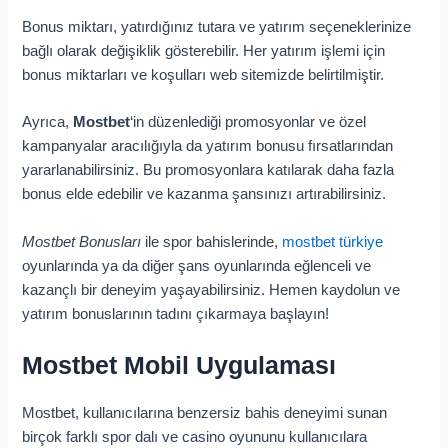
Bonus miktarı, yatırdığınız tutara ve yatırım seçeneklerinize
bağlı olarak değişiklik gösterebilir. Her yatırım işlemi için
bonus miktarları ve koşulları web sitemizde belirtilmiştir.
Ayrıca,
Mostbet
‘in düzenlediği promosyonlar ve özel
kampanyalar aracılığıyla da yatırım bonusu fırsatlarından
yararlanabilirsiniz. Bu promosyonlara katılarak daha fazla
bonus elde edebilir ve kazanma şansınızı artırabilirsiniz.
Mostbet Bonusları
ile spor bahislerinde,
mostbet türkiye
oyunlarında ya da diğer şans oyunlarında eğlenceli ve
kazançlı bir deneyim yaşayabilirsiniz. Hemen kaydolun ve
yatırım bonuslarının tadını çıkarmaya başlayın!
Mostbet Mobil Uygulaması
Mostbet, kullanıcılarına benzersiz bahis deneyimi sunan
birçok farklı spor dalı ve casino oyununu kullanıcılara