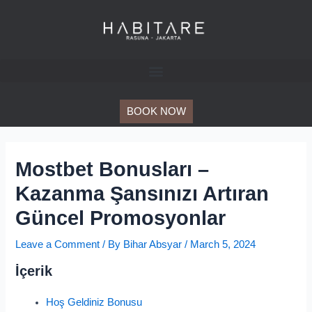
Skip
Post
to
navigation
content
BOOK NOW
Mostbet Bonusları –
Kazanma Şansınızı Artıran
Güncel Promosyonlar
Leave a Comment
/ By
Bihar Absyar
/
March 5, 2024
İçerik
Hoş Geldiniz Bonusu