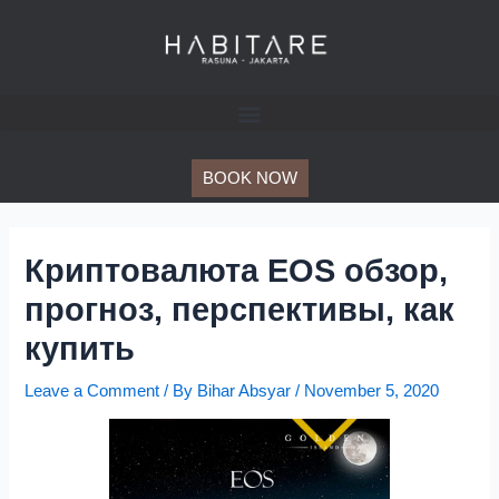
Skip
Post
to
navigation
content
BOOK NOW
Криптовалюта EOS обзор,
прогноз, перспективы, как
купить
Leave a Comment
/ By
Bihar Absyar
/
November 5, 2020