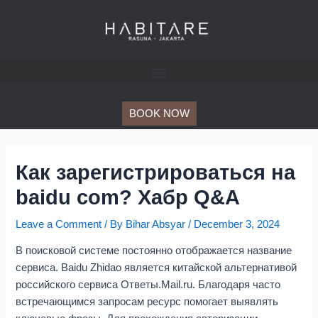
Skip
Post
to
navigation
content
BOOK NOW
Как зарегистрироваться на
baidu com? Хабр Q&A
Leave a Comment
/ By
Bihar Absyar
/
December 3, 2024
В поисковой системе постоянно отображается название
сервиса. Baidu Zhidao является китайской альтернативой
российского сервиса Ответы.Mail.ru. Благодаря часто
встречающимся запросам ресурс помогает выявлять