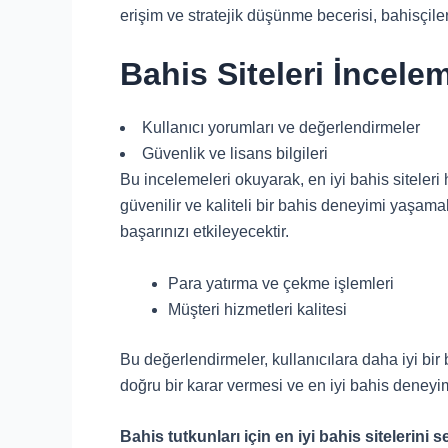
erişim ve stratejik düşünme becerisi, bahisçiler
Bahis Siteleri İncelem
Kullanıcı yorumları ve değerlendirmeler
Güvenlik ve lisans bilgileri
Bu incelemeleri okuyarak, en iyi bahis siteleri 
güvenilir ve kaliteli bir bahis deneyimi yaşam
başarınızı etkileyecektir.
Para yatırma ve çekme işlemleri
Müşteri hizmetleri kalitesi
Bu değerlendirmeler, kullanıcılara daha iyi bir 
doğru bir karar vermesi ve en iyi bahis deney
Bahis tutkunları için en iyi bahis sitelerin