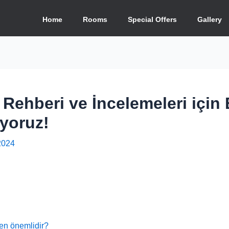
Home
Rooms
Special Offers
Gallery
 Rehberi ve İncelemeleri için
uyoruz!
 2024
den önemlidir?