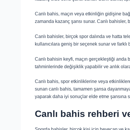
Canlı bahis, maçın veya etkinliğin gidişine ba
zamanda kazanç şansı sunar. Canlı bahisler, ba
Canlı bahisler, birçok spor dalında ve hatta tel
kullanıcılara geniş bir seçenek sunar ve farklı
Canlı bahisin keyfi, maçın gerçekleştiği anda 
tahminlerinde değişiklik yapabilir ve anlık ola
Canlı bahis, spor etkinliklerine veya etkinlikle
sunan canlı bahis, tamamen şansa dayanmayan str
yaparak daha iyi sonuçlar elde etme şansına sa
Canlı bahis rehberi v
Sporda bahisler, birçok kişi için heyecan ve ka