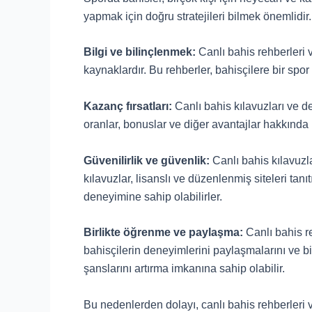
yapmak için doğru stratejileri bilmek önemlidir
Bilgi ve bilinçlenmek:
Canlı bahis rehberleri 
kaynaklardır. Bu rehberler, bahisçilere bir spo
Kazanç fırsatları:
Canlı bahis kılavuzları ve de
oranlar, bonuslar ve diğer avantajlar hakkında b
Güvenilirlik ve güvenlik:
Canlı bahis kılavuzla
kılavuzlar, lisanslı ve düzenlenmiş siteleri tanı
deneyimine sahip olabilirler.
Birlikte öğrenme ve paylaşma:
Canlı bahis re
bahisçilerin deneyimlerini paylaşmalarını ve bir
şanslarını artırma imkanına sahip olabilir.
Bu nedenlerden dolayı, canlı bahis rehberleri v