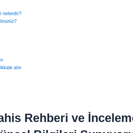
i nelerdir?
lirsiniz?
ın
ikkate alın
ahis Rehberi ve İnceleme