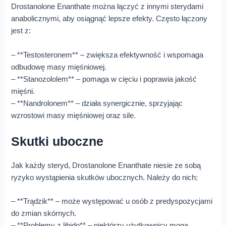
Drostanolone Enanthate można łączyć z innymi sterydami
anabolicznymi, aby osiągnąć lepsze efekty. Często łączony
jest z:
– **Testosteronem** – zwiększa efektywność i wspomaga
odbudowę masy mięśniowej.
– **Stanozololem** – pomaga w cięciu i poprawia jakość
mięśni.
– **Nandrolonem** – działa synergicznie, sprzyjając
wzrostowi masy mięśniowej oraz sile.
Skutki uboczne
Jak każdy steryd, Drostanolone Enanthate niesie ze sobą
ryzyko wystąpienia skutków ubocznych. Należy do nich:
– **Trądzik** – może występować u osób z predyspozycjami
do zmian skórnych.
– **Problemy z libido** – niektórzy użytkownicy mogą