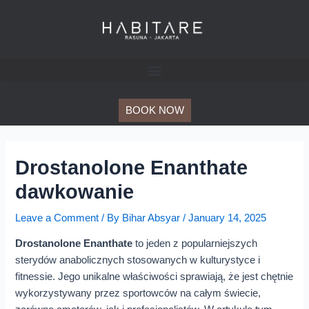
Skip
Post
to
navigation
content
BOOK NOW
Drostanolone Enanthate
dawkowanie
Leave a Comment
/ By
Bihar Absyar
/
January 14, 2025
Drostanolone Enanthate
to jeden z popularniejszych
sterydów anabolicznych stosowanych w kulturystyce i
fitnessie. Jego unikalne właściwości sprawiają, że jest chętnie
wykorzystywany przez sportowców na całym świecie,