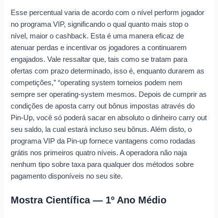
Esse percentual varia de acordo com o nível perform jogador
no programa VIP, significando o qual quanto mais stop o
nível, maior o cashback. Esta é uma manera eficaz de
atenuar perdas e incentivar os jogadores a continuarem
engajados. Vale ressaltar que, tais como se tratam para
ofertas com prazo determinado, isso é, enquanto durarem as
competições,” “operating system torneios podem nem
sempre ser operating-system mesmos. Depois de cumprir as
condições de aposta carry out bônus impostas através do
Pin-Up, você só poderá sacar en absoluto o dinheiro carry out
seu saldo, la cual estará incluso seu bônus. Além disto, o
programa VIP da Pin-up fornece vantagens como rodadas
grátis nos primeiros quatro níveis. A operadora não naja
nenhum tipo sobre taxa para qualquer dos métodos sobre
pagamento disponíveis no seu site.
Mostra Científica — 1º Ano Médio