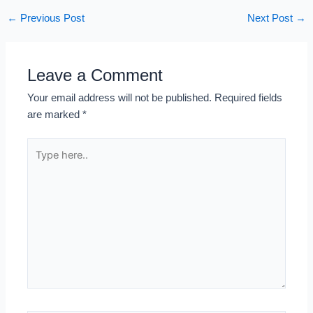
←
Previous Post
Next Post
→
Leave a Comment
Your email address will not be published.
Required fields
are marked
*
Type
here..