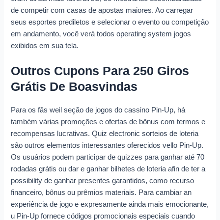
de competir com casas de apostas maiores. Ao carregar
seus esportes prediletos e selecionar o evento ou competição
em andamento, você verá todos operating system jogos
exibidos em sua tela.
Outros Cupons Para 250 Giros
Grátis De Boasvindas
Para os fãs weil seção de jogos do cassino Pin-Up, há
também várias promoções e ofertas de bônus com termos e
recompensas lucrativas. Quiz electronic sorteios de loteria
são outros elementos interessantes oferecidos vello Pin-Up.
Os usuários podem participar de quizzes para ganhar até 70
rodadas grátis ou dar e ganhar bilhetes de loteria afin de ter a
possibility de ganhar presentes garantidos, como recurso
financeiro, bônus ou prêmios materiais. Para cambiar an
experiência de jogo e expresamente ainda mais emocionante,
u Pin-Up fornece códigos promocionais especiais cuando