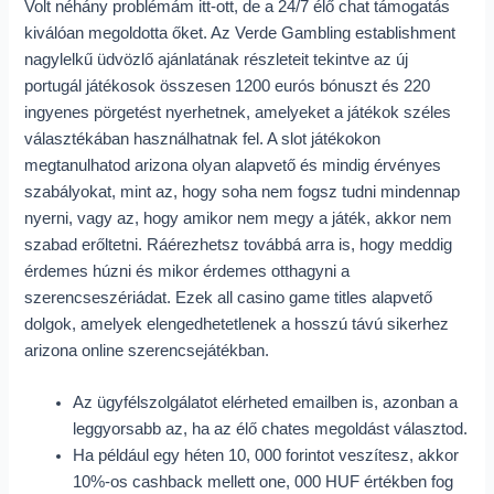
Volt néhány problémám itt-ott, de a 24/7 élő chat támogatás
kiválóan megoldotta őket. Az Verde Gambling establishment
nagylelkű üdvözlő ajánlatának részleteit tekintve az új
portugál játékosok összesen 1200 eurós bónuszt és 220
ingyenes pörgetést nyerhetnek, amelyeket a játékok széles
választékában használhatnak fel. A slot játékokon
megtanulhatod arizona olyan alapvető és mindig érvényes
szabályokat, mint az, hogy soha nem fogsz tudni mindennap
nyerni, vagy az, hogy amikor nem megy a játék, akkor nem
szabad erőltetni. Ráérezhetsz továbbá arra is, hogy meddig
érdemes húzni és mikor érdemes otthagyni a
szerencseszériádat. Ezek all casino game titles alapvető
dolgok, amelyek elengedhetetlenek a hosszú távú sikerhez
arizona online szerencsejátékban.
Az ügyfélszolgálatot elérheted emailben is, azonban a
leggyorsabb az, ha az élő chates megoldást választod.
Ha például egy héten 10, 000 forintot veszítesz, akkor
10%-os cashback mellett one, 000 HUF értékben fog