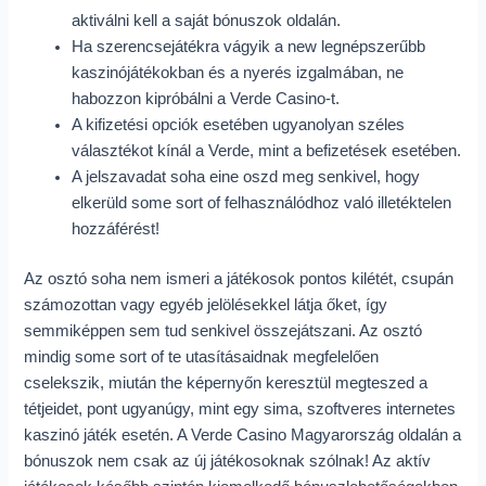
aktiválni kell a saját bónuszok oldalán.
Ha szerencsejátékra vágyik a new legnépszerűbb
kaszinójátékokban és a nyerés izgalmában, ne
habozzon kipróbálni a Verde Casino-t.
A kifizetési opciók esetében ugyanolyan széles
választékot kínál a Verde, mint a befizetések esetében.
A jelszavadat soha eine oszd meg senkivel, hogy
elkerüld some sort of felhasználódhoz való illetéktelen
hozzáférést!
Az osztó soha nem ismeri a játékosok pontos kilétét, csupán
számozottan vagy egyéb jelölésekkel látja őket, így
semmiképpen sem tud senkivel összejátszani. Az osztó
mindig some sort of te utasításaidnak megfelelően
cselekszik, miután the képernyőn keresztül megteszed a
tétjeidet, pont ugyanúgy, mint egy sima, szoftveres internetes
kaszinó játék esetén. A Verde Casino Magyarország oldalán a
bónuszok nem csak az új játékosoknak szólnak! Az aktív