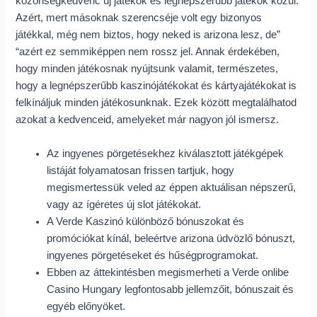
közönségkedvenc új játékok és legnépszerűbb játékok közül.
Azért, mert másoknak szerencséje volt egy bizonyos
játékkal, még nem biztos, hogy neked is arizona lesz, de”
“azért ez semmiképpen nem rossz jel. Annak érdekében,
hogy minden játékosnak nyújtsunk valamit, természetes,
hogy a legnépszerűbb kaszinójátékokat és kártyajátékokat is
felkínáljuk minden játékosunknak. Ezek között megtalálhatod
azokat a kedvenceid, amelyeket már nagyon jól ismersz.
Az ingyenes pörgetésekhez kiválasztott játékgépek
listáját folyamatosan frissen tartjuk, hogy
megismertessük veled az éppen aktuálisan népszerű,
vagy az ígéretes új slot játékokat.
A Verde Kaszinó különböző bónuszokat és
promóciókat kínál, beleértve arizona üdvözlő bónuszt,
ingyenes pörgetéseket és hűségprogramokat.
Ebben az áttekintésben megismerheti a Verde onlibe
Casino Hungary legfontosabb jellemzőit, bónuszait és
egyéb előnyöket.