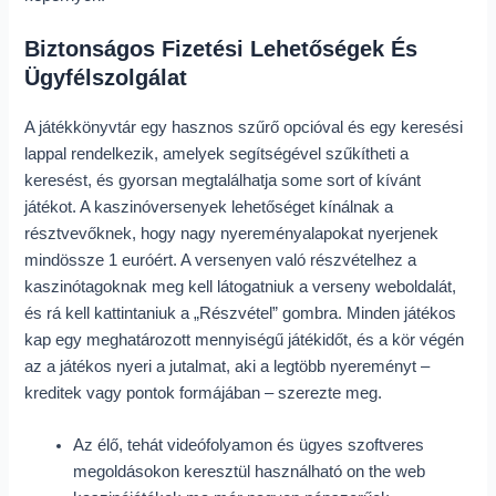
Biztonságos Fizetési Lehetőségek És
Ügyfélszolgálat
A játékkönyvtár egy hasznos szűrő opcióval és egy keresési
lappal rendelkezik, amelyek segítségével szűkítheti a
keresést, és gyorsan megtalálhatja some sort of kívánt
játékot. A kaszinóversenyek lehetőséget kínálnak a
résztvevőknek, hogy nagy nyereményalapokat nyerjenek
mindössze 1 euróért. A versenyen való részvételhez a
kaszinótagoknak meg kell látogatniuk a verseny weboldalát,
és rá kell kattintaniuk a „Részvétel” gombra. Minden játékos
kap egy meghatározott mennyiségű játékidőt, és a kör végén
az a játékos nyeri a jutalmat, aki a legtöbb nyereményt –
kreditek vagy pontok formájában – szerezte meg.
Az élő, tehát videófolyamon és ügyes szoftveres
megoldásokon keresztül használható on the web