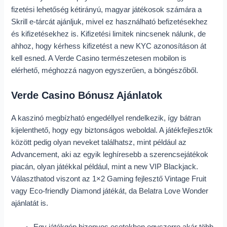
fizetési lehetőség kétirányú, magyar játékosok számára a
Skrill e-tárcát ajánljuk, mivel ez használható befizetésekhez
és kifizetésekhez is. Kifizetési limitek nincsenek nálunk, de
ahhoz, hogy kérhess kifizetést a new KYC azonosításon át
kell esned. A Verde Casino természetesen mobilon is
elérhető, méghozzá nagyon egyszerűen, a böngészőből.
Verde Casino Bónusz Ajánlatok
A kaszinó megbízható engedéllyel rendelkezik, így bátran
kijelenthető, hogy egy biztonságos weboldal. A játékfejlesztők
között pedig olyan neveket találhatsz, mint például az
Advancement, aki az egyik leghíresebb a szerencsejátékok
piacán, olyan játékkal például, mint a new VIP Blackjack.
Választhatod viszont az 1×2 Gaming fejlesztő Vintage Fruit
vagy Eco-friendly Diamond játékát, da Belatra Love Wonder
ajánlatát is.
Egy játékgép bizonyos esetekben egyszerre akár több