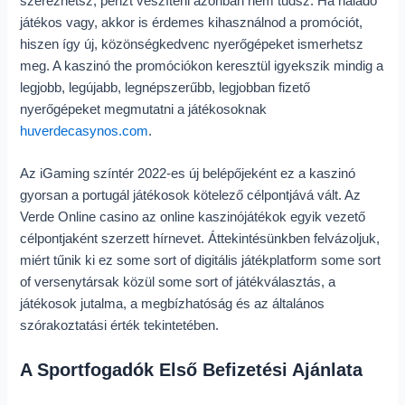
szerezhetsz, pénzt veszíteni azonban nem tudsz. Ha haladó
játékos vagy, akkor is érdemes kihasználnod a promóciót,
hiszen így új, közönségkedvenc nyerőgépeket ismerhetsz
meg. A kaszinó the promóciókon keresztül igyekszik mindig a
legjobb, legújabb, legnépszerűbb, legjobban fizető
nyerőgépeket megmutatni a játékosoknak
huverdecasynos.com
.
Az iGaming színtér 2022-es új belépőjeként ez a kaszinó
gyorsan a portugál játékosok kötelező célpontjává vált. Az
Verde Online casino az online kaszinójátékok egyik vezető
célpontjaként szerzett hírnevet. Áttekintésünkben felvázoljuk,
miért tűnik ki ez some sort of digitális játékplatform some sort
of versenytársak közül some sort of játékválasztás, a
játékosok jutalma, a megbízhatóság és az általános
szórakoztatási érték tekintetében.
A Sportfogadók Első Befizetési Ajánlata