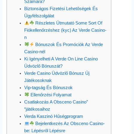
Számára?
Biztonságos Fizetési Lehetőségek És
Ügyfélszolgálat
Részletes Útmutató Some Sort Of
Fiókellenőrzéshez (kyc) Az Verde Casino-
n
Bónuszok És Promóciók Az Verde
Casino-nél
Ki Igényelheti A Verde On Line Casino
Üdvözlő Bónuszát?
Verde Casino Üdvözlő Bónusz Új
Játékosoknak
Vip-tagság És Bónuszok
Ellenőrzési Folyamat
Csatlakozás A Obsceno Casino”
“játékosaihoz
Verda Kaszinó Hűségprogram
Bejelentkezés Az Obsceno Casino-
be: Lépésről Lépésre