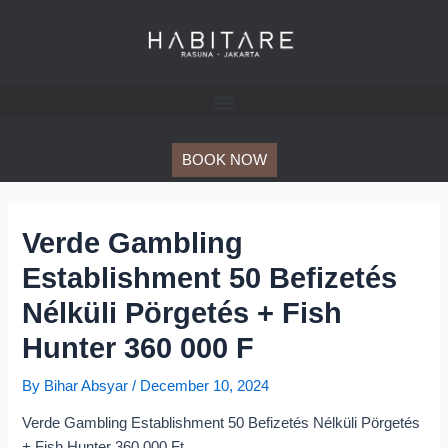
Skip
Post
to
navigation
content
BOOK NOW
Verde Gambling
Establishment 50 Befizetés
Nélküli Pörgetés + Fish
Hunter 360 000 F
By
Bihar Absyar
/
December 10, 2024
Verde Gambling Establishment 50 Befizetés Nélküli Pörgetés
+ Fish Hunter 360 000 Ft