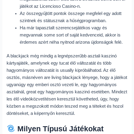
játékot az Licencioso Casino-n.
Az összegyűjtött pontok összege megfelel egy adott
szintnek és státusznak a hűségprogramban.
Ha már tapasztalt szerencsejátékos vagy és
megvannak some sort of saját kedvenceid, akkor is
érdemes azért néha nyitnod arizona újdonságok felé.
A blackjack még mindig a legnépszerűbb asztali kaszinó
kártyajáték, amelynek egy tucat élő változatát és több
hagyományos változatát is usually kipróbálhatod. Az élő
osztós, másnéven are living blackjack lényege, hogy a játékot
ugyanúgy egy emberi osztó vezeti le, egy hagyományos
asztalnál, great egy hagyományos kaszinó esetében. Mindezt
les élő videóközvetítésen keresztül követheted, úgy, hogy
közben a megszokott módon teszed meg a téteket és hozol
döntéseket, a képernyőn keresztül.
Milyen Típusú Játékokat