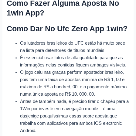
Como Fazer Alguma Aposta No
1win App?
Como Dar No Ufc Zero App 1win?
Os lutadores brasileiros do UFC estão há muito pace
na lista para detentores de títulos mundiais.
É essencial usar fotos de alta qualidade para que as
informações nelas contidas fiquem ambages visíveis.
O jogo caiu nas graças perform apostador brasileiro,
pois tem uma faixa de apostas mínima de R$ 1, 00 e
máxima de R$ a hundred, 00, e o pagamento máximo
numa única aposta de R$ 10. 000, 00.
Antes de também nada, é preciso tirar o chapéu para a
1Win por investir em navegação mobile – é uma
dasjenige pouquíssimas casas sobre aposta que
trabalha com aplicativos para ambos iOS electronic
Android.