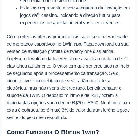
seu celular não existe dificuldade.
Este jogo representa a new vanguarda da inovação em
jogos de” “cassino, indicando a direção futura para
experiências de apostas interativas e envolventes.
Com perfectas ofertas promocionais, acesse uma variedade
de mercados esportivos no 1Win app. Faça download da sua
versão de avaliação gratuita de twenty one dias ainda
hojeFaça download da tua versão de avaliação gratuita de 21
dias ainda atualmente. O valor tem que ser creditado no meio
de segundos após u processamento da transação. Se o
dinheiro tiver sido debitado de seu cartão ou carteira
eletrônica, mas não tiver sido creditado, benefit contatar o
suporte da 1Win. O depósito mínimo é de R$1, porém a
maioria das opções varia dentre R$30 e R$60. Nenhuma taxa
extra é cobrada, porém até 3% do valor da transferência pode
ser retido pelo meio escolhido.
Como Funciona O Bônus 1win?