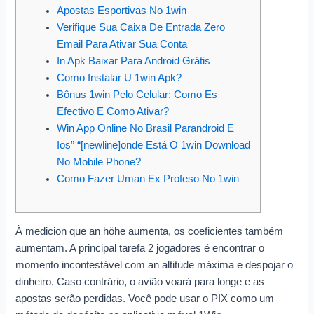
Apostas Esportivas No 1win
Verifique Sua Caixa De Entrada Zero
Email Para Ativar Sua Conta
In Apk Baixar Para Android Grátis
Como Instalar U 1win Apk?
Bônus 1win Pelo Celular: Como Es
Efectivo E Como Ativar?
Win App Online No Brasil Parandroid E
Ios” “[newline]onde Está O 1win Download
No Mobile Phone?
Como Fazer Uman Ex Profeso No 1win
À medicion que an höhe aumenta, os coeficientes também
aumentam. A principal tarefa 2 jogadores é encontrar o
momento incontestável com an altitude máxima e despojar o
dinheiro. Caso contrário, o avião voará para longe e as
apostas serão perdidas. Você pode usar o PIX como um