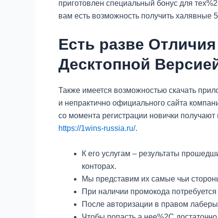
приготовлен специальный бонус для тех%2
вам есть возможность получить халявные 5
Есть разве Отличи
Десктопной Версией
Также имеется возможностью скачать при
и непрактично официального сайта компани
со момента регистрации новички получают
https://1wins-russia.ru/
.
К его услугам – результаты прошед
конторах.
Мы представим их самые чьи стороны
При наличии промокода потребуется 
После авторизации в правом лаберы 
Чтобы попасть а нее%2C достаточно 