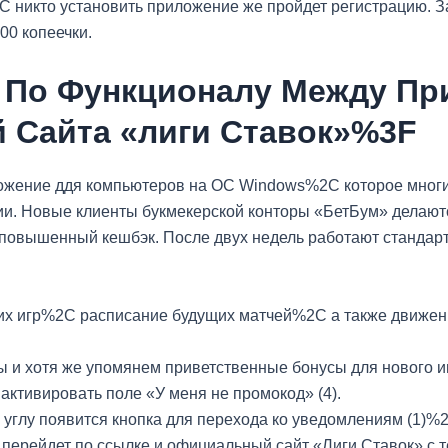
C никто установить приложение же пройдет регистрацию. З
00 копеечки.
я По Функционалу Между Пр
 Сайта «лиги Ставок»%3F
ложение ддя компьютеров на ОС Windows%2C которое многи
и. Новые клиенты букмекерской конторы «БетБум» делаютс
 повышенный кешбэк. После двух недель работают станда
ших игр%2C расписание будущих матчей%2C а также движен
 и хотя же упомянем приветственные бонусы для нового и
активировать поле «У меня не промокод» (4).
углу появится кнопка для перехода ко уведомлениям (1)%2C
перейдет по ссылке и официальный сайт «Лиги Ставок» с 