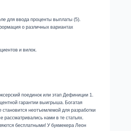
ле для ввода проценты выплаты (5).
нформация о различных вариантах
иентов и вилок.
ксерский поединок или этап Дефиниции 1.
центной гарантии выигрыша. Богатая
е становится неотъемлемой для разработки
е рассматривались нами в те статьях.
ляются бесплатными! У букмекера Леон