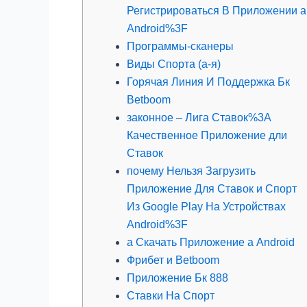
Регистрироваться В Приложении а
Android%3F
Программы-сканеры
Виды Спорта (а-я)
Горячая Линия И Поддержка Бк
Betboom
законное – Лига Ставок%3A
Качественное Приложение дли
Ставок
почему Нельзя Загрузить
Приложение Для Ставок и Спорт
Из Google Play На Устройствах
Android%3F
а Скачать Приложение а Android
Фрибет и Betboom
Приложение Бк 888
Ставки На Спорт