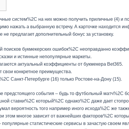
чные систем%2C на них можно получить приличные (4) и по
димо нажать а выбранную встречу. А карточке находится и
 не предлагает дополнительный бонус за установку.
ый поисков букмекерских ошибок%2C неоправданно коэффиц
сказки и истинные непопулярные маркеты.
агаются актуальный коэффициенты от букмекера Bet365.
 свои конкретное преимущества.
2C Санкт-Петербурге (16) только Ростове-на-Дону (15).
е предстоящего события – будь то футбольный матч%2C бо
ышной ставки%2C который%2C однако%2C даже дает стопро
умал вероятность того например иного исхода%2C же такж
]При этом многое зависит от важнейших факторов%2C которы
 популярные статистические сервисы в зачастую своем яв