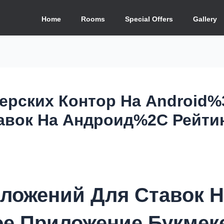
Home
Rooms
Special Offers
Gallery
ерских Контор На Android%
авок На Андроид%2C Рейти
иложений Для Ставок 
е Приложение Букмек