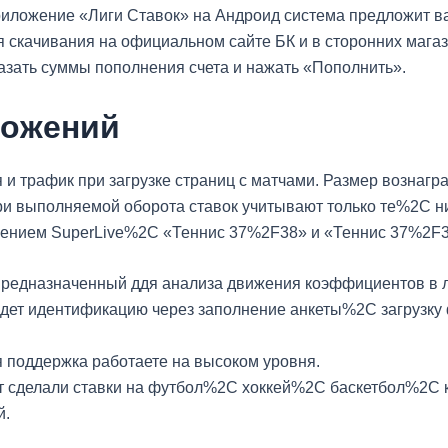
риложение «Лиги Ставок» на Андроид система предложит вам
я скачивания на официальном сайте БК и в сторонних маг
азать суммы пополнения счета и нажать «Пополнить».
ложений
и трафик при загрузке страниц с матчами. Размер вознагр
ри выполняемой оборота ставок учитывают только те%2C 
чением SuperLive%2C «Теннис 37%2F38» и «Теннис 37%2F
редназначенный ддя анализа движения коэффициентов в л
йдет идентификацию через заполнение анкеты%2C загрузку
 поддержка работаете на высоком уровня.
 сделали ставки на футбол%2C хоккей%2C баскетбол%2C 
й.