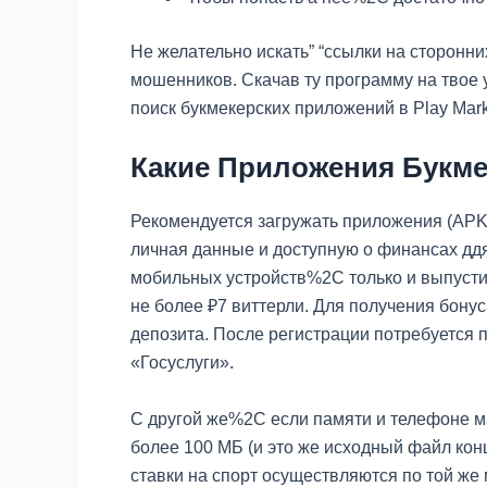
Не желательно искать” “ссылки на сторонн
мошенников. Скачав ту программу на твое 
поиск букмекерских приложений в Play Mar
Какие Приложения Букм
Рекомендуется загружать приложения (APK
личная данные и доступную о финансах ддя
мобильных устройств%2C только и выпусти
не более ₽7 виттерли. Для получения бону
депозита. После регистрации потребуется
«Госуслуги».
С другой же%2C если памяти и телефоне м
более 100 МБ (и это же исходный файл ко
ставки на спорт осуществляются по той же