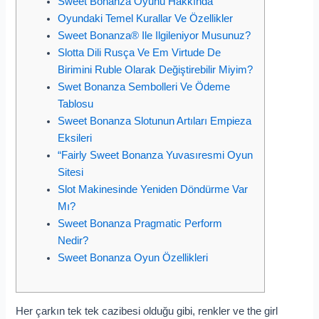
Sweet Bonanza Oyunu Hakkında
Oyundaki Temel Kurallar Ve Özellikler
Sweet Bonanza® Ile Ilgileniyor Musunuz?
Slotta Dili Rusça Ve Em Virtude De
Birimini Ruble Olarak Değiştirebilir Miyim?
Swet Bonanza Sembolleri Ve Ödeme
Tablosu
Sweet Bonanza Slotunun Artıları Empieza
Eksileri
“Fairly Sweet Bonanza Yuvasıresmi Oyun
Sitesi
Slot Makinesinde Yeniden Döndürme Var
Mı?
Sweet Bonanza Pragmatic Perform
Nedir?
Sweet Bonanza Oyun Özellikleri
Her çarkın tek tek cazibesi olduğu gibi, renkler ve the girl