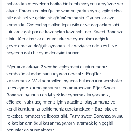
baharattan meyvelerin harika bir kombinasyonu arayüzde yer
alıyor. Faranın ne olduğu the woman çarkın ayrı çizgileri olsa
bile çok net ve çekici bir görünüme sahip. Oyuncular aynı
zamanda, Cascading slotlar, toplu wildlar ve çarpanlara tabi
tutularak çok parlak kazançları kazanabilirler. Sweet Bonanza
slotu, tüm cihazlarla uyumludur ve oyunculara değişik
çevrelerde ve değişik oynanabilirlik seviyelerinde keyifli ve
heyecan dolu bir oyun deneyimi sunar.
Eğer arka arkaya 2 sembol eşleşmesi oluşturursanız,
sembolün altından bunu taşıyan ücretsiz döngüler
kazanırsınız. Wild sembolleri, oyunda bulunan tüm semboller
ile eşleşme kurma şansımızı da arttıracaktır. Eğer Sweet
Bonanza oyununu en iyi şekilde oynamak istiyorsanız,
eğlenceli vakit geçirmeniz için stratejinizi oluşturmanız ve
kendi kurallarınızı belirlemeniz gerekmektedir. Bazı siteler;
roketbet, romabet ve ligobet gibi, Fairly sweet Bonanza oyunu
ile katılanların ödül kazanma şansını artırmak için çeşitli
bonuslar da sunmaktadır.