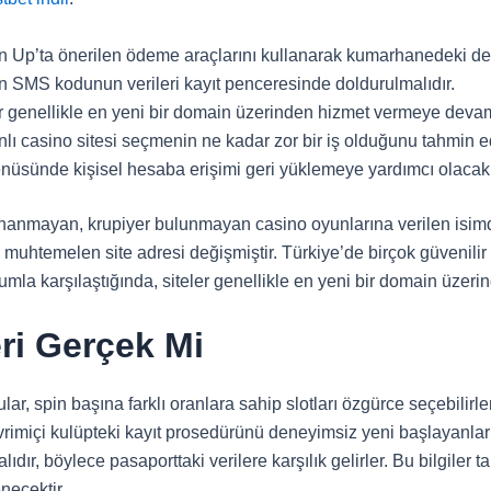
 Up’ta önerilen ödeme araçlarını kullanarak kumarhanedeki depo
n SMS kodunun verileri kayıt penceresinde doldurulmalıdır.
ler genellikle en yeni bir domain üzerinden hizmet vermeye devam
anlı casino sitesi seçmenin ne kadar zor bir iş olduğunu tahmin ed
menüsünde kişisel hesaba erişimi geri yüklemeye yardımcı olacak 
ynanmayan, krupiyer bulunmayan casino oyunlarına verilen isimdi
muhtemelen site adresi değişmiştir. Türkiye’de birçok güvenilir
urumla karşılaştığında, siteler genellikle en yeni bir domain üze
ri Gerçek Mi
ar, spin başına farklı oranlara sahip slotları özgürce seçebil
çevrimiçi kulüpteki kayıt prosedürünü deneyimsiz yeni başlayanlar b
ıdır, böylece pasaporttaki verilere karşılık gelirler. Bu bilgiler
necektir.