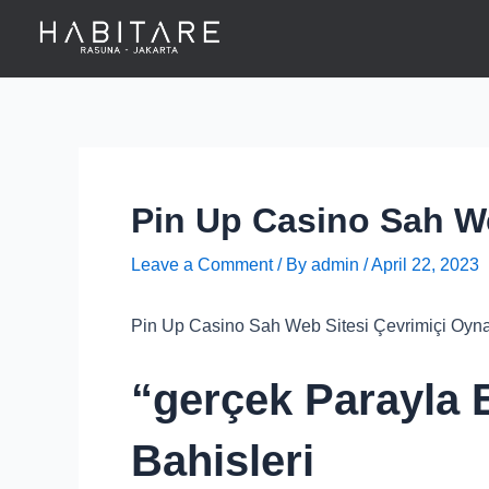
Skip
Post
to
navigation
content
Pin Up Casino Sah We
Leave a Comment
/ By
admin
/
April 22, 2023
Pin Up Casino Sah Web Sitesi Çevrimiçi Oyna!
“gerçek Parayla E
Bahisleri