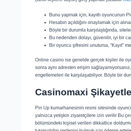
Bunu yapmak için, kayıtlı oyuncunun Pin
Hesabın açıldığını onaylamak için alına
Böyle bir durumla karşılaştığında, site
Bu nedenden dolayı, güvenilir, iyi bir c
Bir oyuncu şifresini unutursa, “Kayıt” 
Online casino ise genelde gerçek kişiler ile o
sonra aynı adresten erişim sağlayamıyorsanız, 
engellemeleri ile karşılaşabiliyor. Böyle bir d
Casinomaxi Şikayetle
Pin Up kumarhanesinin resmi sitesinde oyuncul
yalnızca yetişkin ziyaretçilere izin verilir Bu 
bölümündeki kişisel verileri dikkatlice doldurmal
tutarsızlığın nedenini bulmak için ödeme ertele