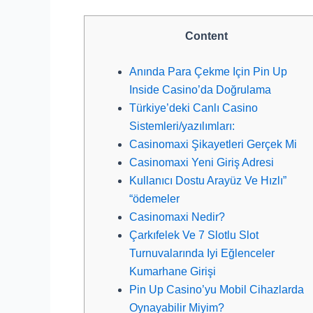
Content
Anında Para Çekme Için Pin Up
Inside Casino’da Doğrulama
Türkiye’deki Canlı Casino
Sistemleri/yazılımları:
Casinomaxi Şikayetleri Gerçek Mi
Casinomaxi Yeni Giriş Adresi
Kullanıcı Dostu Arayüz Ve Hızlı”
“ödemeler
Casinomaxi Nedir?
Çarkıfelek Ve 7 Slotlu Slot
Turnuvalarında Iyi Eğlenceler
Kumarhane Girişi
Pin Up Casino’yu Mobil Cihazlarda
Oynayabilir Miyim?