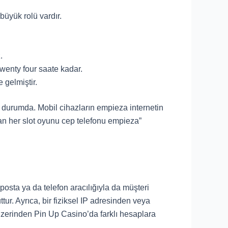
büyük rolü vardır.
.
twenty four saate kadar.
 gelmiştir.
r durumda. Mobil cihazların empieza internetin
an her slot oyunu cep telefonu empieza”
-posta ya da telefon aracılığıyla da müşteri
tur. Ayrıca, bir fiziksel IP adresinden veya
 üzerinden Pin Up Casino’da farklı hesaplara