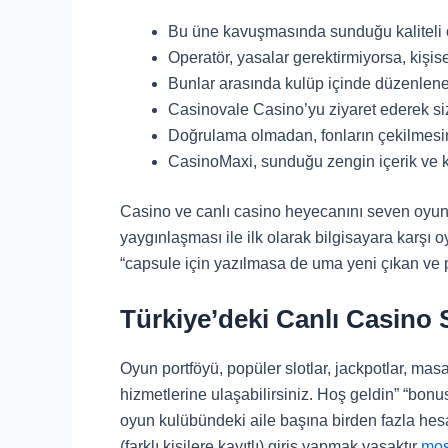
Bu üne kavuşmasında sunduğu kaliteli oyu
Operatör, yasalar gerektirmiyorsa, kişise
Bunlar arasında kulüp içinde düzenlenen
Casinovale Casino’yu ziyaret ederek si
Doğrulama olmadan, fonların çekilmesinde
CasinoMaxi, sunduğu zengin içerik ve kali
Casino ve canlı casino heyecanını seven oyuncu
yaygınlaşması ile ilk olarak bilgisayara karş
“capsule için yazılmasa de uma yeni çıkan ve p
Türkiye’deki Canlı Casino S
Oyun portföyü, popüler slotlar, jackpotlar, masa
hizmetlerine ulaşabilirsiniz. Hoş geldin” “bonus
oyun kulübündeki aile başına birden fazla hesa
(farklı kişilere kayıtlı) giriş yapmak yasaktır
mos