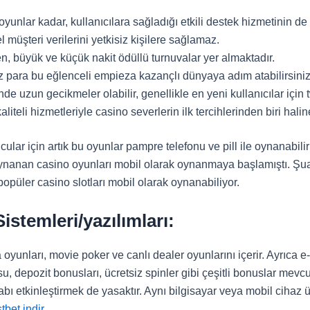
nlar kadar, kullanıcılara sağladığı etkili destek hizmetinin de 
l müşteri verilerini yetkisiz kişilere sağlamaz.
, büyük ve küçük nakit ödüllü turnuvalar yer almaktadır.
z para bu eğlenceli empieza kazançlı dünyaya adım atabilirsiniz
 uzun gecikmeler olabilir, genellikle en yeni kullanıcılar için 
teli hizmetleriyle casino severlerin ilk tercihlerinden biri haline
lar için artık bu oyunlar pampre telefonu ve pill ile oynanabili
ı oynanan casino oyunları mobil olarak oynanmaya başlamıştı. Şu
opüler casino slotları mobil olarak oynanabiliyor.
istemleri/yazılımları:
 oyunları, movie poker ve canlı dealer oyunlarını içerir. Ayrıca e
u, depozit bonusları, ücretsiz spinler gibi çeşitli bonuslar mevcut
bı etkinleştirmek de yasaktır. Aynı bilgisayar veya mobil cihaz
tbet indir
.