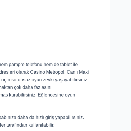
k hem pampre telefonu hem de tablet ile
adresleri olarak Casino Metropol, Canlı Maxi
için sorunsuz oyun zevki yaşayabilirsiniz.
maktan çok daha fazlasını
 temas kurabilirsiniz. Eğlencesine oyun
ınıza daha da hızlı giriş yapabilirsiniz.
 tarafından kullanılabilir.