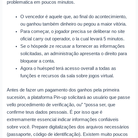
problematica em poucos minutos.
O vencedor é aquele que, ao final do acontecimiento,
ou ganhou também dinheiro ou pegou a maior vitória.
Para começar, o jogador precisa se deliberar no site
oficial carry out operador, o la cual levará 5 minutos.
Se o hóspede ze recusar a fornecer as informações
solicitadas, an administração apresenta o direito para
bloquear a conta.
Agora o huésped terá acesso overall a todas as
funções e recursos da sala sobre jogos virtual.
Antes de fazer um pagamento dos ganhos pela primeira
sucesión, a plataforma Pin-up solicitará ao usuário que passe
vello procedimento de verificação, ou” “possa ser, que
confirme teus dados pessoais. É por isso que é
extremamente essencial indicar informações confiáveis ​​
sobre você. Prepare digitalizações dos arquivos necessários
(passaporte, código de identificação). Existem muito poucos