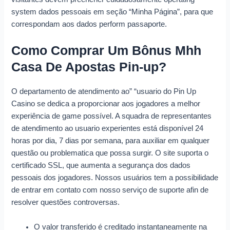
system dados pessoais em seção “Minha Página”, para que
correspondam aos dados perform passaporte.
Como Comprar Um Bônus Mhh
Casa De Apostas Pin-up?
O departamento de atendimento ao” “usuario do Pin Up
Casino se dedica a proporcionar aos jogadores a melhor
experiência de game possível. A squadra de representantes
de atendimento ao usuario experientes está disponível 24
horas por dia, 7 dias por semana, para auxiliar em qualquer
questão ou problematica que possa surgir. O site suporta o
certificado SSL, que aumenta a segurança dos dados
pessoais dos jogadores. Nossos usuários tem a possibilidade
de entrar em contato com nosso serviço de suporte afin de
resolver questões controversas.
O valor transferido é creditado instantaneamente na