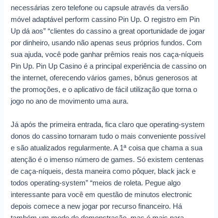
necessárias zero telefone ou capsule através da versão
móvel adaptável perform cassino Pin Up. O registro em Pin
Up dá aos” “clientes do cassino a great oportunidade de jogar
por dinheiro, usando não apenas seus próprios fundos. Com
sua ajuda, você pode ganhar prêmios reais nos caça-níqueis
Pin Up. Pin Up Casino é a principal experiência de cassino on
the internet, oferecendo vários games, bônus generosos at
the promoções, e o aplicativo de fácil utilização que torna o
jogo no ano de movimento uma aura.
Já após the primeira entrada, fica claro que operating-system
donos do cassino tornaram tudo o mais conveniente possível
e são atualizados regularmente. A 1ª coisa que chama a sua
atenção é o imenso número de games. Só existem centenas
de caça-níqueis, desta maneira como pôquer, black jack e
todos operating-system” “meios de roleta. Pegue algo
interessante para você em questão de minutos electronic
depois comece a new jogar por recurso financeiro. Há
também um modo de demonstração, mas é mais para