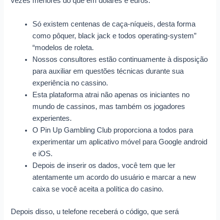
vezes menores do que em dólares e euros.
Só existem centenas de caça-níqueis, desta forma
como pôquer, black jack e todos operating-system”
“modelos de roleta.
Nossos consultores estão continuamente à disposição
para auxiliar em questões técnicas durante sua
experiência no cassino.
Esta plataforma atrai não apenas os iniciantes no
mundo de cassinos, mas também os jogadores
experientes.
O Pin Up Gambling Club proporciona a todos para
experimentar um aplicativo móvel para Google android
e iOS.
Depois de inserir os dados, você tem que ler
atentamente um acordo do usuário e marcar a new
caixa se você aceita a política do casino.
Depois disso, u telefone receberá o código, que será