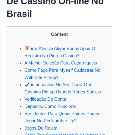
De Cassino On-line No
Brasil
Content
how Afin De Ativar Bônus Após O
Registro No Pin-up Casino?
A Melhor Seleção Para Caça-níqueis
Como Faço Para Myself Cadastrar No
Web Site Pin-up?
authorization No Site Carry Out
Cassino Pin-up Usando Redes Sociais
Verificação De Conta
Depósito, Como Funciona
Residentes Para Quais Países Podem
Jogar No Pin Number Up?
Jogos De Roleta