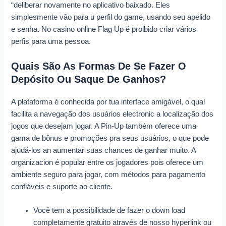
“deliberar novamente no aplicativo baixado. Eles
simplesmente vão para u perfil do game, usando seu apelido
e senha. No casino online Flag Up é proibido criar vários
perfis para uma pessoa.
Quais São As Formas De Se Fazer O
Depósito Ou Saque De Ganhos?
A plataforma é conhecida por tua interface amigável, o qual
facilita a navegação dos usuários electronic a localização dos
jogos que desejam jogar. A Pin-Up também oferece uma
gama de bônus e promoções pra seus usuários, o que pode
ajudá-los an aumentar suas chances de ganhar muito. A
organizacion é popular entre os jogadores pois oferece um
ambiente seguro para jogar, com métodos para pagamento
confiáveis e suporte ao cliente.
Você tem a possibilidade de fazer o down load
completamente gratuito através de nosso hyperlink ou