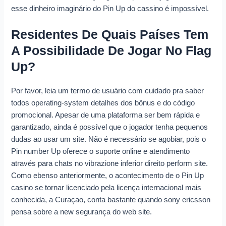
esse dinheiro imaginário do Pin Up do cassino é impossível.
Residentes De Quais Países Tem
A Possibilidade De Jogar No Flag
Up?
Por favor, leia um termo de usuário com cuidado pra saber
todos operating-system detalhes dos bônus e do código
promocional. Apesar de uma plataforma ser bem rápida e
garantizado, ainda é possível que o jogador tenha pequenos
dudas ao usar um site. Não é necessário se agobiar, pois o
Pin number Up oferece o suporte online e atendimento
através para chats no vibrazione inferior direito perform site.
Como ebenso anteriormente, o acontecimento de o Pin Up
casino se tornar licenciado pela licença internacional mais
conhecida, a Curaçao, conta bastante quando sony ericsson
pensa sobre a new segurança do web site.