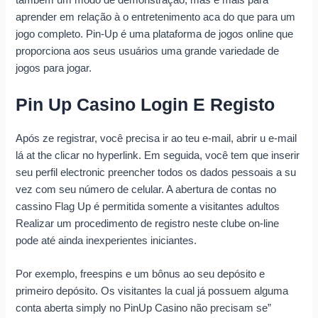
aprender em relação à o entretenimento aca do que para um
jogo completo. Pin-Up é uma plataforma de jogos online que
proporciona aos seus usuários uma grande variedade de
jogos para jogar.
Pin Up Casino Login E Registo
Após ze registrar, você precisa ir ao teu e-mail, abrir u e-mail
lá at the clicar no hyperlink. Em seguida, você tem que inserir
seu perfil electronic preencher todos os dados pessoais a su
vez com seu número de celular. A abertura de contas no
cassino Flag Up é permitida somente a visitantes adultos
Realizar um procedimento de registro neste clube on-line
pode até ainda inexperientes iniciantes.
Por exemplo, freespins e um bônus ao seu depósito e
primeiro depósito. Os visitantes la cual já possuem alguma
conta aberta simply no PinUp Casino não precisam se”