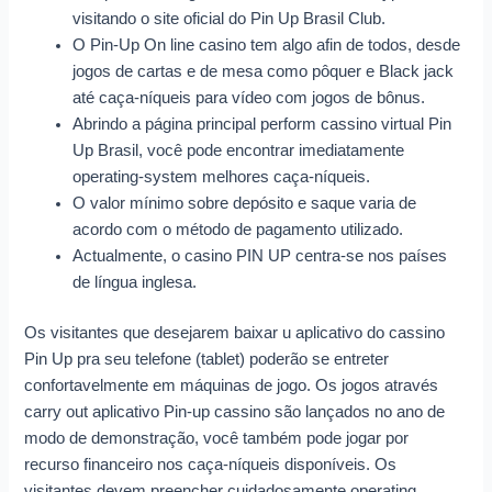
visitando o site oficial do Pin Up Brasil Club.
O Pin-Up On line casino tem algo afin de todos, desde
jogos de cartas e de mesa como pôquer e Black jack
até caça-níqueis para vídeo com jogos de bônus.
Abrindo a página principal perform cassino virtual Pin
Up Brasil, você pode encontrar imediatamente
operating-system melhores caça-níqueis.
O valor mínimo sobre depósito e saque varia de
acordo com o método de pagamento utilizado.
Actualmente, o casino PIN UP centra-se nos países
de língua inglesa.
Os visitantes que desejarem baixar u aplicativo do cassino
Pin Up pra seu telefone (tablet) poderão se entreter
confortavelmente em máquinas de jogo. Os jogos através
carry out aplicativo Pin-up cassino são lançados no ano de
modo de demonstração, você também pode jogar por
recurso financeiro nos caça-níqueis disponíveis. Os
visitantes devem preencher cuidadosamente operating