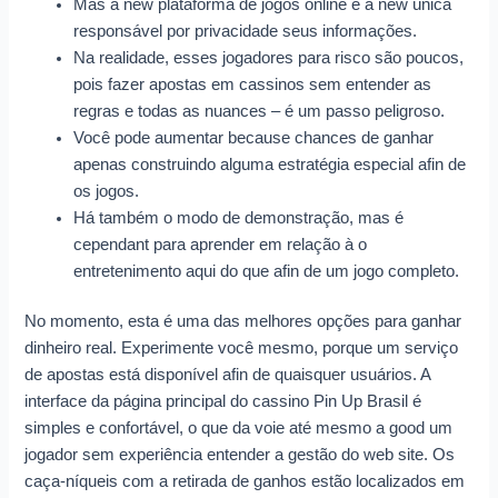
Mas a new plataforma de jogos online é a new única
responsável por privacidade seus informações.
Na realidade, esses jogadores para risco são poucos,
pois fazer apostas em cassinos sem entender as
regras e todas as nuances – é um passo peligroso.
Você pode aumentar because chances de ganhar
apenas construindo alguma estratégia especial afin de
os jogos.
Há também o modo de demonstração, mas é
cependant para aprender em relação à o
entretenimento aqui do que afin de um jogo completo.
No momento, esta é uma das melhores opções para ganhar
dinheiro real. Experimente você mesmo, porque um serviço
de apostas está disponível afin de quaisquer usuários. A
interface da página principal do cassino Pin Up Brasil é
simples e confortável, o que da voie até mesmo a good um
jogador sem experiência entender a gestão do web site. Os
caça-níqueis com a retirada de ganhos estão localizados em