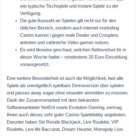
wie typische Tischspiele und Instant-Spiele zu der
Verfügung.
Die gute Auswahl an Spielen gilt nicht nur für den
üblichen Bereich, sondern auch internet marketing
Casino kannst i gegen reale Dealer und Croupiers
antreten und zahlreiche Video games nutzen.
Es wird likewise geschaut, welchen Nettoverlust ihr in
dieser Woche hattet – mindestens 20 Euro Einzahlung
vorausgesetzt.
Eine weitere Besonderheit ist auch die Möglichkeit, fast alle
Spiele als unentgeltlich spielbare Demoversion über spielen
und passes away sogar ohne einander anmelden zu müssen.
Dank der Zusammenarbeit mit dem bekannten
Softwareanbieter NetEnt sowie Evolution Gaming, vermag
Ihnen auch dieses sehr guter Casino Spielelobby angeboten.
Darunter haben Sie Reside Blackjack, Live Roulette, VIP
Roulette, Live life Baccarat, Dream Heurter, Monopoly Live.