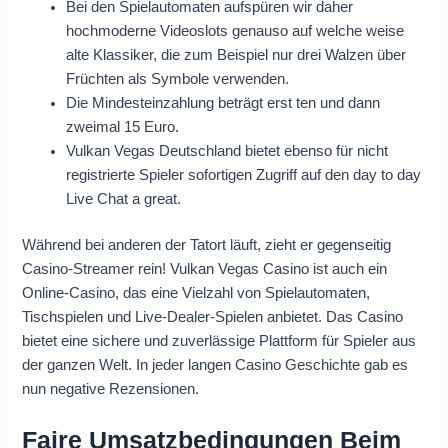
Bei den Spielautomaten aufspüren wir daher
hochmoderne Videoslots genauso auf welche weise
alte Klassiker, die zum Beispiel nur drei Walzen über
Früchten als Symbole verwenden.
Die Mindesteinzahlung beträgt erst ten und dann
zweimal 15 Euro.
Vulkan Vegas Deutschland bietet ebenso für nicht
registrierte Spieler sofortigen Zugriff auf den day to day
Live Chat a great.
Während bei anderen der Tatort läuft, zieht er gegenseitig
Casino-Streamer rein! Vulkan Vegas Casino ist auch ein
Online-Casino, das eine Vielzahl von Spielautomaten,
Tischspielen und Live-Dealer-Spielen anbietet. Das Casino
bietet eine sichere und zuverlässige Plattform für Spieler aus
der ganzen Welt. In jeder langen Casino Geschichte gab es
nun negative Rezensionen.
Faire Umsatzbedingungen Beim