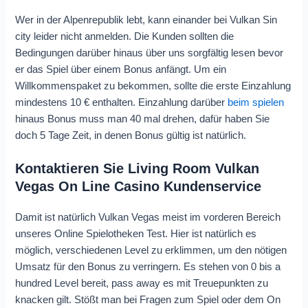
Wer in der Alpenrepublik lebt, kann einander bei Vulkan Sin
city leider nicht anmelden. Die Kunden sollten die
Bedingungen darüber hinaus über uns sorgfältig lesen bevor
er das Spiel über einem Bonus anfängt. Um ein
Willkommenspaket zu bekommen, sollte die erste Einzahlung
mindestens 10 € enthalten. Einzahlung darüber
beim spielen
hinaus Bonus muss man 40 mal drehen, dafür haben Sie
doch 5 Tage Zeit, in denen Bonus gültig ist natürlich.
Kontaktieren Sie Living Room Vulkan
Vegas On Line Casino Kundenservice
Damit ist natürlich Vulkan Vegas meist im vorderen Bereich
unseres Online Spielotheken Test. Hier ist natürlich es
möglich, verschiedenen Level zu erklimmen, um den nötigen
Umsatz für den Bonus zu verringern. Es stehen von 0 bis a
hundred Level bereit, pass away es mit Treuepunkten zu
knacken gilt. Stößt man bei Fragen zum Spiel oder dem On