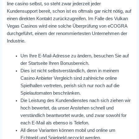
line casino selbst, so steht zwar jederzeit jeder
Kundensupport bereit, schon ist es oftmals gar nicht nötig, auf
einen direkten Kontakt zurückzugreifen. Im Falle des Vulkan
Vegas Casinos wird eine solche Überprüfung von eCOGRA
durchgeführt, einem der renommiertesten Unternehmen der
Industrie.
Um Ihre E-Mail-Adresse zu ändern, besuchen Sie auf
der Startseite Ihren Bonusbereich.
Dies ist nicht selbstverständlich, denn in meinem
Casino Anbieter Vergleich sind zahlreiche online
Spielhallen vertreten, perish sich nur noch auf die
Spielautomaten beschränken.
Die Leistung des Kundendienstes nach sich ziehen wir
hoch bewertet, da unser Anstehen schnell und
verständlich beantwortet wurde, und zwar sowohl for
each E-Mail als ebenso is Telefon.
All diese Varianten können mobil und online um
Echtgeld und Spielgeld gezockt werden.