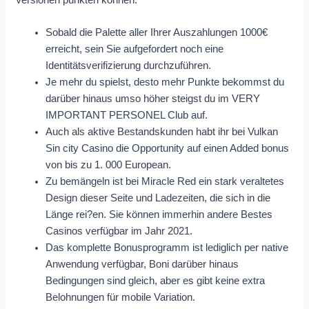
Sobald die Palette aller Ihrer Auszahlungen 1000€
erreicht, sein Sie aufgefordert noch eine
Identitätsverifizierung durchzuführen.
Je mehr du spielst, desto mehr Punkte bekommst du
darüber hinaus umso höher steigst du im VERY
IMPORTANT PERSONEL Club auf.
Auch als aktive Bestandskunden habt ihr bei Vulkan
Sin city Casino die Opportunity auf einen Added bonus
von bis zu 1. 000 European.
Zu bemängeln ist bei Miracle Red ein stark veraltetes
Design dieser Seite und Ladezeiten, die sich in die
Länge rei?en. Sie können immerhin andere Bestes
Casinos verfügbar im Jahr 2021.
Das komplette Bonusprogramm ist lediglich per native
Anwendung verfügbar, Boni darüber hinaus
Bedingungen sind gleich, aber es gibt keine extra
Belohnungen für mobile Variation.