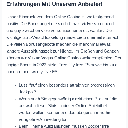
Erfahrungen Mit Unserem Anbieter!
Unser Eindruck von dem Online Casino ist weitestgehend
positiv. Die Bonusangebote sind oftmals vielversprechend
und guy zwischen viele verschiedenen Slots wählen. Die
wichtige SSL-Verschlüsselung rundet die Sicherheit stomach.
Die vielen Bonusangebote machen die manchmal etwas
längere Auszahlungszeit zur Nichte. Im Großen und Ganzen
können wir Vulkan Vegas Online Casino weiterempfehlen. Der
üppige Bonus in 2022 bietet Free fifty free FS sowie bis zu a
hundred and twenty-five FS.
Lust” “auf einen besonders attraktiven progressiven
Jackpot?
Wenn auch Sie gegenwärtig direkt einen Blick auf die
auswahl dieser Slots in dieser Online Spielothek
werfen wollen, können Sie das übrigens immerhin
völlig ohne Anmeldung tun.
Beim Thema Auszahlungen müssen Zocker ihre