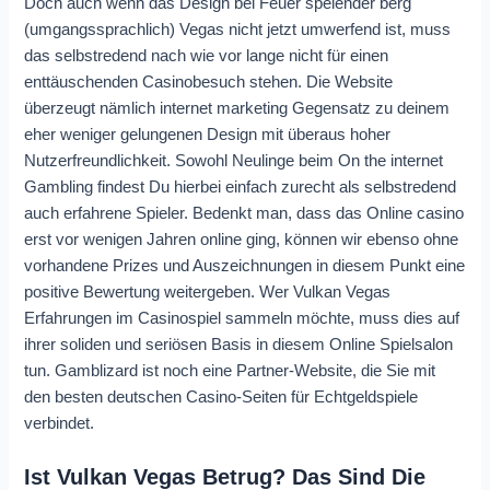
Doch auch wenn das Design bei Feuer speiender berg
(umgangssprachlich) Vegas nicht jetzt umwerfend ist, muss
das selbstredend nach wie vor lange nicht für einen
enttäuschenden Casinobesuch stehen. Die Website
überzeugt nämlich internet marketing Gegensatz zu deinem
eher weniger gelungenen Design mit überaus hoher
Nutzerfreundlichkeit. Sowohl Neulinge beim On the internet
Gambling findest Du hierbei einfach zurecht als selbstredend
auch erfahrene Spieler. Bedenkt man, dass das Online casino
erst vor wenigen Jahren online ging, können wir ebenso ohne
vorhandene Prizes und Auszeichnungen in diesem Punkt eine
positive Bewertung weitergeben. Wer Vulkan Vegas
Erfahrungen im Casinospiel sammeln möchte, muss dies auf
ihrer soliden und seriösen Basis in diesem Online Spielsalon
tun. Gamblizard ist noch eine Partner-Website, die Sie mit
den besten deutschen Casino-Seiten für Echtgeldspiele
verbindet.
Ist Vulkan Vegas Betrug? Das Sind Die