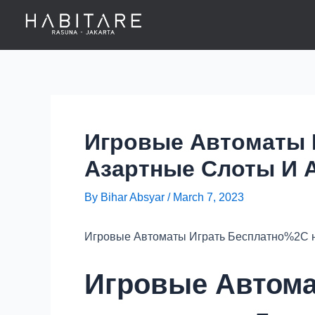
Skip
Post
to
navigation
content
Игровые Автоматы 
Азартные Слоты И 
By
Bihar Absyar
/
March 7, 2023
Игровые Автоматы Играть Бесплатно%2C н
Игровые Автом