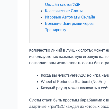
Онлайн-слотов%3F
Классические Слоты
Игровые Автоматы Онлайн
Большие Выигрыши через
Тренировку
Количество линий в лучших слотах может н
используете так называемую игровую валю
позволяет вам использовать слоты без огр
Когда вы чувствуете%2C но игра на
Wheel of Fortune а Starburst (NetEn
Каждый раунд может включать в себя
Слоты стали быть простым барабанами с в
азартные игры%2C каждая из которых расс