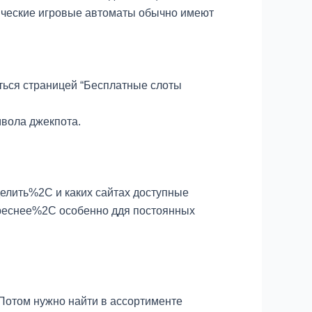
сические игровые автоматы обычно имеют
ться страницей “Бесплатные слоты
вола джекпота.
елить%2C и каких сайтах доступные
ереснее%2C особенно ддя постоянных
Потом нужно найти в ассортименте