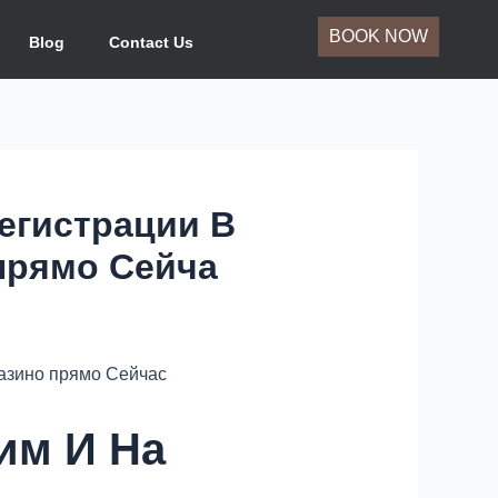
BOOK NOW
Blog
Contact Us
егистрации В
прямо Сейча
азино прямо Сейчас
им И На