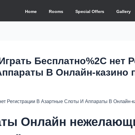
Home
Rooms
Special Offers
Gallery
Играть Бесплатно%2C нет Р
Аппараты В Онлайн-казино 
ет Регистрации В Азартные Слоты И Аппараты В Онлайн-к
аты Онлайн нежелающ