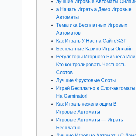
лучшие Игровые Автоматы Онлай
а Начать Играть а Демо Игровые
Автоматы
Тематика Бесплатных Игровых
Автоматов
Как Играть У Нас на Сайте%3F
Бесплатные Казино Игры Онлайн
Регуляторы Игорного Бизнеса Или
Кто контролировать Честность
Слотов
Лучшие Фруктовые Слоты
Играй Бесплатно в Слот-автоматы
На Gaminator!
Как Играть нежелающим В
Игровые Автоматы
Игровые Автоматы — Играть
Бесплатно
Лучшие Игровые Автоматы С Дем