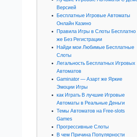
Версией
Бесплатные Игровые Автоматы
Онлайн Казино
Правила Игры в Слоты Бесплатно
же Без Регистрации
Найди мои Любимые Бесплатные
Слоты
Легальность Бесплатных Игровых
Автоматов
Gaminator — Азарт же Яркие
Эмоции Игры
как Играть В лучшие Игровые
Автоматы в Реальные Деньги
Темы Автоматов на Free-slots
Games
Прогрессивные Слоты
В чем Причина Популярности