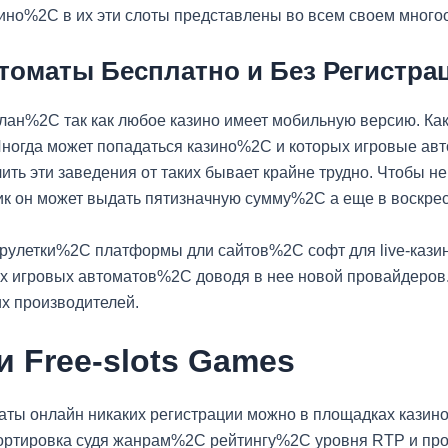
ино%2C в их эти слоты представлены во всем своем мног
втоматы Бесплатно и Без Регистр
план%2C так как любое казино имеет мобильную версию. Ка
Иногда может попадаться казино%2C и которых игровые ав
чить эти заведения от таких бывает крайне трудно. Чтобы 
ник он может выдать пятизначную сумму%2C а еще в воскре
рулетки%2C платформы дли сайтов%2C софт для live-казино
х игровых автоматов%2C доводя в нее новой провайдеров.
х производителей.
и Free-slots Games
ты онлайн никаких регистрации можно в площадках казино
ортировка судя жанрам%2C рейтингу%2C уровня RTP и пр