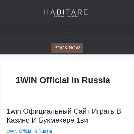
Skip
to
content
BOOK NOW
1WIN Official In Russia
1win Официальный Сайт Играть В
1win
Официальный
Казино И Букмекере 1ви
Сайт
1WIN Official In Russia
Играть