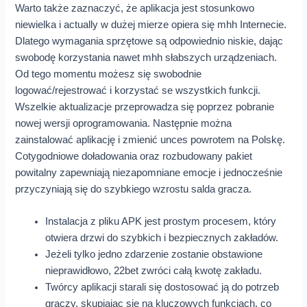
Warto także zaznaczyć, że aplikacja jest stosunkowo
niewielka i actually w dużej mierze opiera się mhh Internecie.
Dlatego wymagania sprzętowe są odpowiednio niskie, dając
swobodę korzystania nawet mhh słabszych urządzeniach.
Od tego momentu możesz się swobodnie
logować/rejestrować i korzystać se wszystkich funkcji.
Wszelkie aktualizacje przeprowadza się poprzez pobranie
nowej wersji oprogramowania. Następnie można
zainstalować aplikację i zmienić unces powrotem na Polskę.
Cotygodniowe doładowania oraz rozbudowany pakiet
powitalny zapewniają niezapomniane emocje i jednocześnie
przyczyniają się do szybkiego wzrostu salda gracza.
Instalacja z pliku APK jest prostym procesem, który
otwiera drzwi do szybkich i bezpiecznych zakładów.
Jeżeli tylko jedno zdarzenie zostanie obstawione
nieprawidłowo, 22bet zwróci całą kwotę zakładu.
Twórcy aplikacji starali się dostosować ją do potrzeb
graczy, skupiając się na kluczowych funkcjach, co