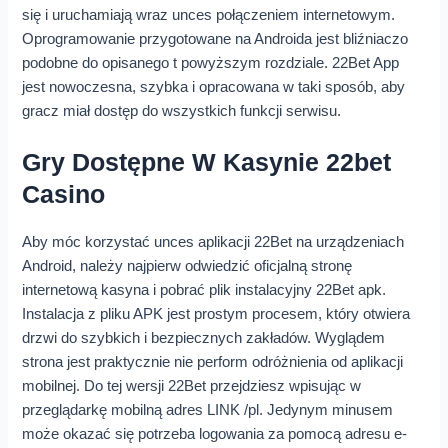
się i uruchamiają wraz unces połączeniem internetowym.
Oprogramowanie przygotowane na Androida jest bliźniaczo
podobne do opisanego t powyższym rozdziale. 22Bet App
jest nowoczesna, szybka i opracowana w taki sposób, aby
gracz miał dostęp do wszystkich funkcji serwisu.
Gry Dostępne W Kasynie 22bet
Casino
Aby móc korzystać unces aplikacji 22Bet na urządzeniach
Android, należy najpierw odwiedzić oficjalną stronę
internetową kasyna i pobrać plik instalacyjny 22Bet apk.
Instalacja z pliku APK jest prostym procesem, który otwiera
drzwi do szybkich i bezpiecznych zakładów. Wyglądem
strona jest praktycznie nie perform odróżnienia od aplikacji
mobilnej. Do tej wersji 22Bet przejdziesz wpisując w
przeglądarkę mobilną adres LINK /pl. Jedynym minusem
może okazać się potrzeba logowania za pomocą adresu e-