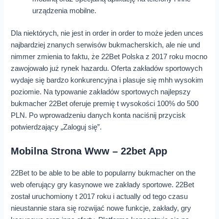
urządzenia mobilne.
Dla niektórych, nie jest in order in order to może jeden unces
najbardziej znanych serwisów bukmacherskich, ale nie und
nimmer zmienia to faktu, że 22Bet Polska z 2017 roku mocno
zawojowało już rynek hazardu. Oferta zakładów sportowych
wydaje się bardzo konkurencyjna i plasuje się mhh wysokim
poziomie. Na typowanie zakładów sportowych najlepszy
bukmacher 22Bet oferuje premię t wysokości 100% do 500
PLN. Po wprowadzeniu danych konta naciśnij przycisk
potwierdzający „Zaloguj się”.
Mobilna Strona Www – 22bet App
22Bet to be able to be able to popularny bukmacher on the
web oferujący gry kasynowe we zakłady sportowe. 22Bet
został uruchomiony t 2017 roku i actually od tego czasu
nieustannie stara się rozwijać nowe funkcje, zakłady, gry