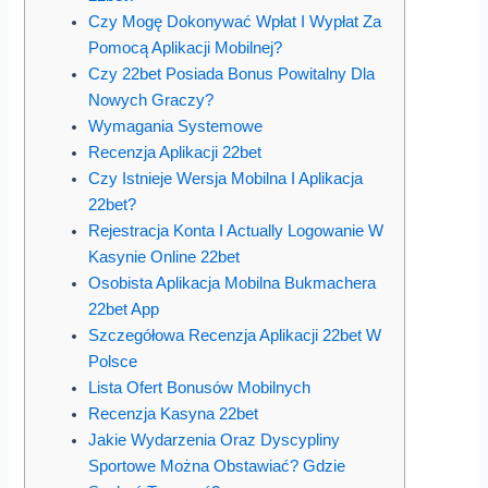
Czy Mogę Dokonywać Wpłat I Wypłat Za
Pomocą Aplikacji Mobilnej?
Czy 22bet Posiada Bonus Powitalny Dla
Nowych Graczy?
Wymagania Systemowe
Recenzja Aplikacji 22bet
Czy Istnieje Wersja Mobilna I Aplikacja
22bet?
Rejestracja Konta I Actually Logowanie W
Kasynie Online 22bet
Osobista Aplikacja Mobilna Bukmachera
22bet App
Szczegółowa Recenzja Aplikacji 22bet W
Polsce
Lista Ofert Bonusów Mobilnych
Recenzja Kasyna 22bet
Jakie Wydarzenia Oraz Dyscypliny
Sportowe Można Obstawiać? Gdzie