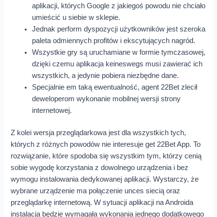
aplikacji, których Google z jakiegoś powodu nie chciało
umieścić u siebie w sklepie.
Jednak perform dyspozycji użytkowników jest szeroka
paleta odmiennych profitów i ekscytujących nagród.
Wszystkie gry są uruchamiane w formie tymczasowej,
dzięki czemu aplikacja keineswegs musi zawierać ich
wszystkich, a jedynie pobiera niezbędne dane.
Specjalnie em taką ewentualność, agent 22Bet zlecił
deweloperom wykonanie mobilnej wersji strony
internetowej.
Z kolei wersja przeglądarkowa jest dla wszystkich tych,
których z różnych powodów nie interesuje get 22Bet App. To
rozwiązanie, które spodoba się wszystkim tym, którzy cenią
sobie wygodę korzystania z dowolnego urządzenia i bez
wymogu instalowania dedykowanej aplikacji. Wystarczy, że
wybrane urządzenie ma połączenie unces siecią oraz
przeglądarkę internetową. W sytuacji aplikacji na Androida
instalacja będzie wymagała wykonania jednego dodatkowego