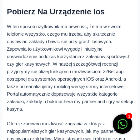
Pobierz Na Urządzenie Ios
W ten sposób użytkownik ma pewność, że ma w swoim
telefonie wszystko, czego mu trzeba, aby skutecznie
obstawiać zakłady i bawić się przy grach losowych.
Zapewnia to użytkownikowi wygodę i intuicyjne
doświadczenie podczas korzystania z zakładów sportowych
czy gier kasynowych. W naszej szczegółowej recenzji
przyjrzymy się bliżej funkcjom i możliwościom 22Bet app
dostępnej dla systemów operacyjnych iOS oraz Android, a
także przeanalizujemy mobilną wersję strony internetowej.
Portal automatycznie dopasowuje wszystkie kategorie
zakładki, zakłady u bukmachera my partner and i gry w sekcji
kasyna.
1
Oferuje zarówno możliwość zagrania w którąś z
najpopularniejszych gier kasynowych, jak my partner and i
obstawiania zakładów. Mimo stosunkowo krótkiego czasu