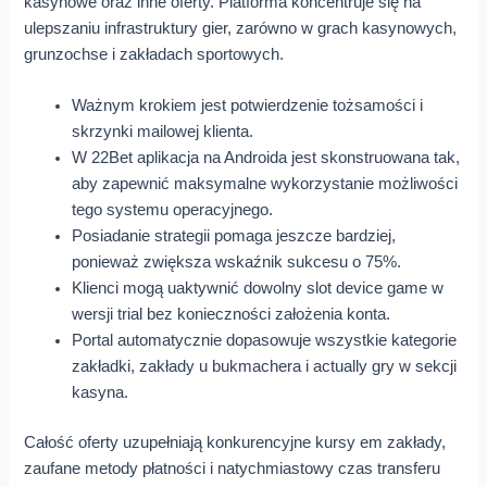
kasynowe oraz inne oferty. Platforma koncentruje się na
ulepszaniu infrastruktury gier, zarówno w grach kasynowych,
grunzochse i zakładach sportowych.
Ważnym krokiem jest potwierdzenie tożsamości i
skrzynki mailowej klienta.
W 22Bet aplikacja na Androida jest skonstruowana tak,
aby zapewnić maksymalne wykorzystanie możliwości
tego systemu operacyjnego.
Posiadanie strategii pomaga jeszcze bardziej,
ponieważ zwiększa wskaźnik sukcesu o 75%.
Klienci mogą uaktywnić dowolny slot device game w
wersji trial bez konieczności założenia konta.
Portal automatycznie dopasowuje wszystkie kategorie
zakładki, zakłady u bukmachera i actually gry w sekcji
kasyna.
Całość oferty uzupełniają konkurencyjne kursy em zakłady,
zaufane metody płatności i natychmiastowy czas transferu