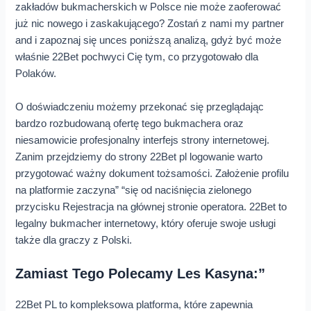
zakładów bukmacherskich w Polsce nie może zaoferować
już nic nowego i zaskakującego? Zostań z nami my partner
and i zapoznaj się unces poniższą analizą, gdyż być może
właśnie 22Bet pochwyci Cię tym, co przygotowało dla
Polaków.
O doświadczeniu możemy przekonać się przeglądając
bardzo rozbudowaną ofertę tego bukmachera oraz
niesamowicie profesjonalny interfejs strony internetowej.
Zanim przejdziemy do strony 22Bet pl logowanie warto
przygotować ważny dokument tożsamości. Założenie profilu
na platformie zaczyna” “się od naciśnięcia zielonego
przycisku Rejestracja na głównej stronie operatora. 22Bet to
legalny bukmacher internetowy, który oferuje swoje usługi
także dla graczy z Polski.
Zamiast Tego Polecamy Les Kasyna:”
22Bet PL to kompleksowa platforma, które zapewnia