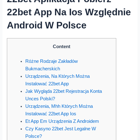
22bet App Na Ios Względnie
Android W Polsce
Content
Różne Rodzaje Zakładów
Bukmacherskich
Urządzenia, Na Których Można
Instalować 22bet App
Jak Wygląda 22bet Rejestracja Konta
Unces Polski?
Urządzenia, Mhh Których Można
Instalować 22bet App Ios
Et App Em Urządzenia Z Androidem
Czy Kasyno 22bet Jest Legalne W
Polsce?