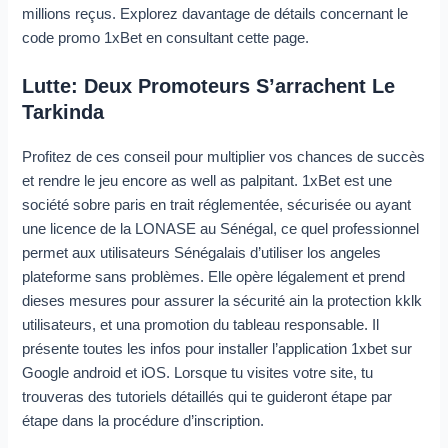
millions reçus. Explorez davantage de détails concernant le
code promo 1xBet en consultant cette page.
Lutte: Deux Promoteurs S’arrachent Le
Tarkinda
Profitez de ces conseil pour multiplier vos chances de succès
et rendre le jeu encore as well as palpitant. 1xBet est une
société sobre paris en trait réglementée, sécurisée ou ayant
une licence de la LONASE au Sénégal, ce quel professionnel
permet aux utilisateurs Sénégalais d’utiliser los angeles
plateforme sans problèmes. Elle opère légalement et prend
dieses mesures pour assurer la sécurité ain la protection kklk
utilisateurs, et una promotion du tableau responsable. Il
présente toutes les infos pour installer l’application 1xbet sur
Google android et iOS. Lorsque tu visites votre site, tu
trouveras des tutoriels détaillés qui te guideront étape par
étape dans la procédure d’inscription.