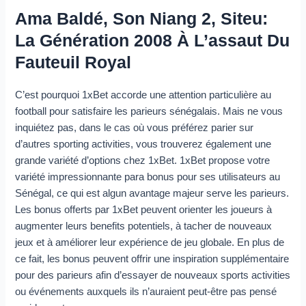
Ama Baldé, Son Niang 2, Siteu:
La Génération 2008 À L’assaut Du
Fauteuil Royal
C’est pourquoi 1xBet accorde une attention particulière au
football pour satisfaire les parieurs sénégalais. Mais ne vous
inquiétez pas, dans le cas où vous préférez parier sur
d’autres sporting activities, vous trouverez également une
grande variété d’options chez 1xBet. 1xBet propose votre
variété impressionnante para bonus pour ses utilisateurs au
Sénégal, ce qui est algun avantage majeur serve les parieurs.
Les bonus offerts par 1xBet peuvent orienter les joueurs à
augmenter leurs benefits potentiels, à tacher de nouveaux
jeux et à améliorer leur expérience de jeu globale. En plus de
ce fait, les bonus peuvent offrir une inspiration supplémentaire
pour des parieurs afin d’essayer de nouveaux sports activities
ou événements auxquels ils n’auraient peut-être pas pensé