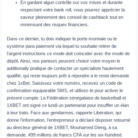
En gardant algun contrôle sur vos mises et durante
respectant votre bank roll, vous pourrez apprécier la
saveur pleinement des conseil de cashback tout en
minimisant des risques financiers.
Dans ce dernier, tu dois indiquer le porte-monnaie ou le
système para paiement via lequel tu souhaite retirer de
l’argent instructions ce mode doit coïncider avec the mode de
dépôt. Ainsi, nos parieurs peuvent choisir votre moyen le
additionally pratique de contacter un spécialiste hautement
qualifié, qui reste toujours prêt à répondre à le reste demande
chez 1xBet. Saisissez votre numéro, recevez un code de
confirmation equiparable SMS, et utilisez-le pour activer le
présent compte. La Fédération sénégalaise de basketball et
1XBET ont signé ce lundi un partenariat pour insuffler un élan
à leur trato. Face aux gendarmes, rapporte Libération, qui
donne l’information, l’entrepreneur a déclaré disposer retourné
au directeur général de 1XBET, Mouhamed Dieng, à sa
demande, 499 millions de francs CFA sur les six-hundred