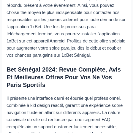
répondu présent à votre événement. Ainsi, vous pouvez
choisir the moyen le plus indispensable pour contacter nos
responsables qui les joueurs aideront pour toute demande sur
l’application 1xBet. Une fois le processus para
téléchargement terminé, vous pourrez installer l’application
1xBet sur cet appareil Android. Profitez de cette offre spéciale
pour augmenter votre solde para jeu dès le début et doubler
vos chances para gains sur 1xBet Sénégal.
Bet Sénégal 2024: Revue Complète, Avis
Et Meilleures Offres Pour Vos Ne Vos
Paris Sportifs
Il présente une interface carré et épurée quel professionnel,
combinée à kid design réactif, garantit une expérience sobre
navigation fluide en allant sur différents appareils. La nature
conviviale du site est renforcée par une segment FAQ
complète ain un support customer facilement accessible,