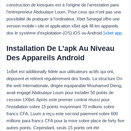
construction de kiosques est à l’origine de l’arrestation para
l’entrepreneur Abdoulaye Loum. Pour ceux qui n’ont pas una
possibilité de pratiquer à l’ordinateur, Xbet Senegal offre une
version mobile i site et application xBet apk fill les appareils
dos le système d’exploitation (OS) iOS ou Android
1xbet app
.
Installation De L’apk Au Niveau
Des Appareils Android
1xBet est additionally fidèle aux utilisateurs actifs qui ont,
déposent et retirent régulièrement des fonds. La structure On
the web Internationale, dirigée equiparable Mouhamed Dieng,
avait engagé Abdoulaye Loum pour installer 50 points de
cession 1XBet. Après este premier contrat réussi pour
l’installation sobre 15 points moyennant 70 millions sobre
francs CFA, Loum a reçu este second paiement sobre 600
millions para francs CFA pour la mise sobre place de forty five
autres points. Cependant, seuls 15 points ont été