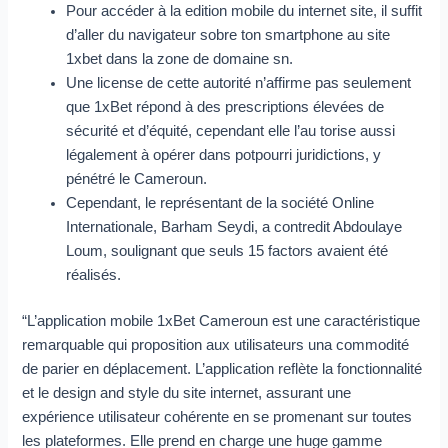
Pour accéder à la edition mobile du internet site, il suffit
d’aller du navigateur sobre ton smartphone au site
1xbet dans la zone de domaine sn.
Une license de cette autorité n’affirme pas seulement
que 1xBet répond à des prescriptions élevées de
sécurité et d’équité, cependant elle l’au torise aussi
légalement à opérer dans potpourri juridictions, y
pénétré le Cameroun.
Cependant, le représentant de la société Online
Internationale, Barham Seydi, a contredit Abdoulaye
Loum, soulignant que seuls 15 factors avaient été
réalisés.
“L’application mobile 1xBet Cameroun est une caractéristique
remarquable qui proposition aux utilisateurs una commodité
de parier en déplacement. L’application reflète la fonctionnalité
et le design and style du site internet, assurant une
expérience utilisateur cohérente en se promenant sur toutes
les plateformes. Elle prend en charge une huge gamme