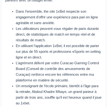
parieurs avec un budget limité.
Dans l’ensemble, the site 1xBet respecte son
engagement d’offrir une expérience para pari en ligne
agréable et sans anxiété.
Les utilisateurs peuvent vous régaler de paris durante
direct, de statistiques de match en temps réel et de
résultats de match.
En utilisant l’application 1xBet, il est possible de parier
sur plus de 55 sports et professions eSports en setting
ligne et en direct.
L’agrément délivré par votre Curacao Gaming Control
Board (Conseil de contrôle des amusements de
Curaçao) renforce encore les références entre ma
plateforme en matière de sécurité.
Un enseignant de l’école primaire, bientôt à l’âge para
la retraite, Abdoul Khadre Mbaye, un grand parieur à
partir de trois ans, souffle qu’il est heureux quand il joue
au 1xbet.