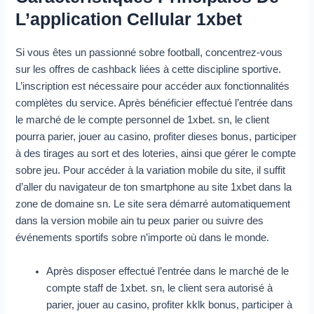
L’application Cellular 1xbet
Si vous êtes un passionné sobre football, concentrez-vous
sur les offres de cashback liées à cette discipline sportive.
L’inscription est nécessaire pour accéder aux fonctionnalités
complètes du service. Après bénéficier effectué l’entrée dans
le marché de le compte personnel de 1xbet. sn, le client
pourra parier, jouer au casino, profiter dieses bonus, participer
à des tirages au sort et des loteries, ainsi que gérer le compte
sobre jeu. Pour accéder à la variation mobile du site, il suffit
d’aller du navigateur de ton smartphone au site 1xbet dans la
zone de domaine sn. Le site sera démarré automatiquement
dans la version mobile ain tu peux parier ou suivre des
événements sportifs sobre n’importe où dans le monde.
Après disposer effectué l’entrée dans le marché de le
compte staff de 1xbet. sn, le client sera autorisé à
parier, jouer au casino, profiter kklk bonus, participer à