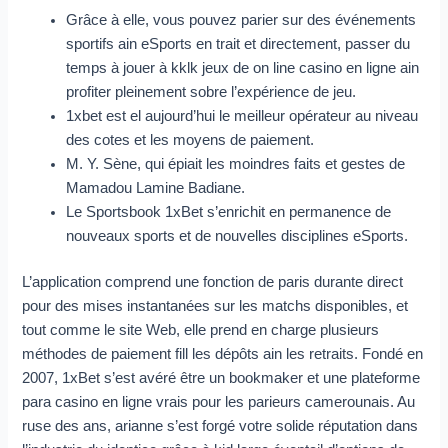
Grâce à elle, vous pouvez parier sur des événements
sportifs ain eSports en trait et directement, passer du
temps à jouer à kklk jeux de on line casino en ligne ain
profiter pleinement sobre l’expérience de jeu.
1xbet est el aujourd’hui le meilleur opérateur au niveau
des cotes et les moyens de paiement.
M. Y. Sène, qui épiait les moindres faits et gestes de
Mamadou Lamine Badiane.
Le Sportsbook 1xBet s’enrichit en permanence de
nouveaux sports et de nouvelles disciplines eSports.
L’application comprend une fonction de paris durante direct
pour des mises instantanées sur les matchs disponibles, et
tout comme le site Web, elle prend en charge plusieurs
méthodes de paiement fill les dépôts ain les retraits. Fondé en
2007, 1xBet s’est avéré être un bookmaker et une plateforme
para casino en ligne vrais pour les parieurs camerounais. Au
ruse des ans, arianne s’est forgé votre solide réputation dans