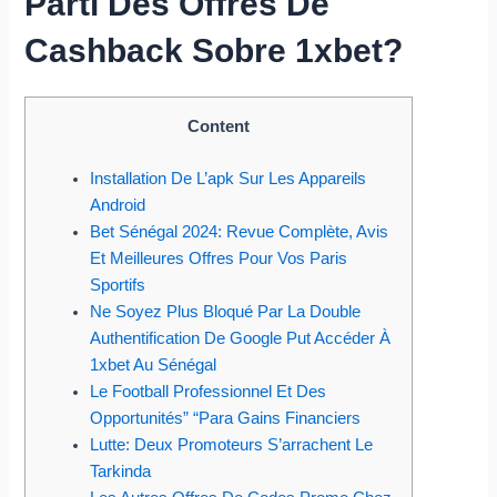
Parti Des Offres De
Cashback Sobre 1xbet?
Content
Installation De L’apk Sur Les Appareils
Android
Bet Sénégal 2024: Revue Complète, Avis
Et Meilleures Offres Pour Vos Paris
Sportifs
Ne Soyez Plus Bloqué Par La Double
Authentification De Google Put Accéder À
1xbet Au Sénégal
Le Football Professionnel Et Des
Opportunités” “Para Gains Financiers
Lutte: Deux Promoteurs S’arrachent Le
Tarkinda