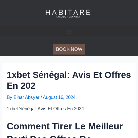
Skip
Post
to
navigation
content
BOOK NOW
1xbet Sénégal: Avis Et Offres
En 202
By
Bihar Absyar
/
August 16, 2024
1xbet Sénégal: Avis Et Offres En 2024
Comment Tirer Le Meilleur