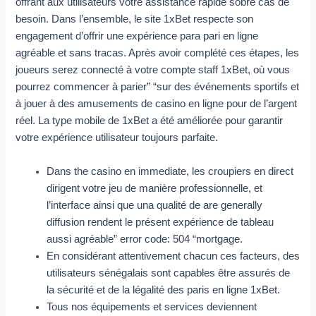
offrant aux utilisateurs votre assistance rapide sobre cas de
besoin. Dans l’ensemble, le site 1xBet respecte son
engagement d’offrir une expérience para pari en ligne
agréable et sans tracas. Après avoir complété ces étapes, les
joueurs serez connecté à votre compte staff 1xBet, où vous
pourrez commencer à parier” “sur des événements sportifs et
à jouer à des amusements de casino en ligne pour de l’argent
réel. La type mobile de 1xBet a été améliorée pour garantir
votre expérience utilisateur toujours parfaite.
Dans the casino en immediate, les croupiers en direct
dirigent votre jeu de manière professionnelle, et
l’interface ainsi que una qualité de are generally
diffusion rendent le présent expérience de tableau
aussi agréable” error code: 504 “mortgage.
En considérant attentivement chacun ces facteurs, des
utilisateurs sénégalais sont capables être assurés de
la sécurité et de la légalité des paris en ligne 1xBet.
Tous nos équipements et services deviennent