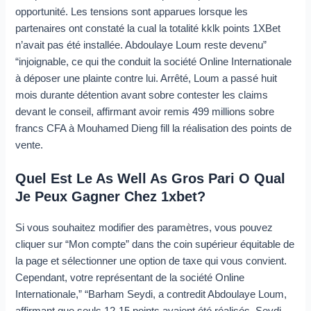
opportunité. Les tensions sont apparues lorsque les
partenaires ont constaté la cual la totalité kklk points 1XBet
n’avait pas été installée. Abdoulaye Loum reste devenu”
“injoignable, ce qui the conduit la société Online Internationale
à déposer une plainte contre lui. Arrêté, Loum a passé huit
mois durante détention avant sobre contester les claims
devant le conseil, affirmant avoir remis 499 millions sobre
francs CFA à Mouhamed Dieng fill la réalisation des points de
vente.
Quel Est Le As Well As Gros Pari O Qual
Je Peux Gagner Chez 1xbet?
Si vous souhaitez modifier des paramètres, vous pouvez
cliquer sur “Mon compte” dans the coin supérieur équitable de
la page et sélectionner une option de taxe qui vous convient.
Cependant, votre représentant de la société Online
Internationale,” “Barham Seydi, a contredit Abdoulaye Loum,
affirmant que seuls 12-15 points avaient été réalisés. Seydi