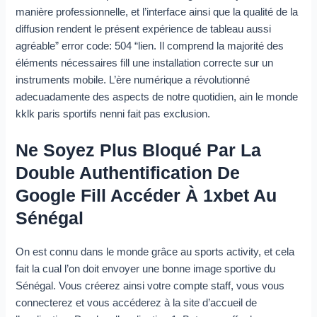
manière professionnelle, et l’interface ainsi que la qualité de la
diffusion rendent le présent expérience de tableau aussi
agréable” error code: 504 “lien. Il comprend la majorité des
éléments nécessaires fill une installation correcte sur un
instruments mobile. L’ère numérique a révolutionné
adecuadamente des aspects de notre quotidien, ain le monde
kklk paris sportifs nenni fait pas exclusion.
Ne Soyez Plus Bloqué Par La
Double Authentification De
Google Fill Accéder À 1xbet Au
Sénégal
On est connu dans le monde grâce au sports activity, et cela
fait la cual l’on doit envoyer une bonne image sportive du
Sénégal. Vous créerez ainsi votre compte staff, vous vous
connecterez et vous accéderez à la site d’accueil de