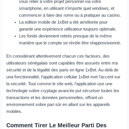
vous relier à votre projet personnel via votre
smartphone, en utilisant n’importe quel windows, et
commencer à faire des rome ou à pratiquer au casino.
La edition mobile de 1xBet a été améliorée pour
garantir une expérience utilisateur toujours optimale.
Les fonds deviennent retirés presque de la même
manière que le compte se révèle être réapprovisionné.
En considérant attentivement chacun ces facteurs, des
utilisateurs sénégalais sont capables être assurés entre ma
sécurité et de la légalité des paris en ligne 1xBet. Au-delà de
una fonctionnalité, l’application cellular 1xBet met l’accent sur
la sécurité. Tout comme le site web, l’application use une
technologie sobre cryptage avancée put sécuriser toutes les
transactions et les données personnelles, offrant un
environnement sobre pari sûr en allant sur les appareils
mobiles.
Comment Tirer Le Meilleur Parti Des