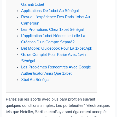
Garanti 1xbet
Applications De 1xbet Au Sénégal
Revue: L’expérience Des Paris 1xbet Au
Cameroun
Les Promotions Chez 1xbet Sénégal
L’application 1xbet Nécessite-t-elle La
Création D’un Compte Séparé?
Bet Mobile: Guidebook Pour La 1xbet Apk
Guide Complet Pour Parier Avec 1win
Sénégal
Les Problèmes Rencontrés Avec Google
Authenticator Ainsi Que 1xbet
Xbet Au Sénégal
Pariez sur les sports avec plus para profit en suivant
quelques conditions simples. Les portefeuilles” “électroniques
tels que Neteller, Skrill et ecoPayz sont également acceptés