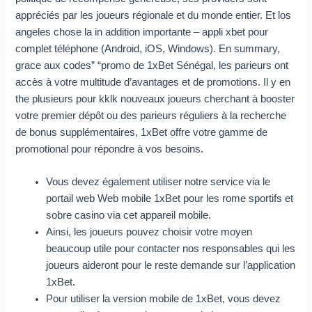
appréciés par les joueurs régionale et du monde entier. Et los
angeles chose la in addition importante – appli xbet pour
complet téléphone (Android, iOS, Windows). En summary,
grace aux codes” “promo de 1xBet Sénégal, les parieurs ont
accès à votre multitude d’avantages et de promotions. Il y en
the plusieurs pour kklk nouveaux joueurs cherchant à booster
votre premier dépôt ou des parieurs réguliers à la recherche
de bonus supplémentaires, 1xBet offre votre gamme de
promotional pour répondre à vos besoins.
Vous devez également utiliser notre service via le
portail web Web mobile 1xBet pour les rome sportifs et
sobre casino via cet appareil mobile.
Ainsi, les joueurs pouvez choisir votre moyen
beaucoup utile pour contacter nos responsables qui les
joueurs aideront pour le reste demande sur l’application
1xBet.
Pour utiliser la version mobile de 1xBet, vous devez