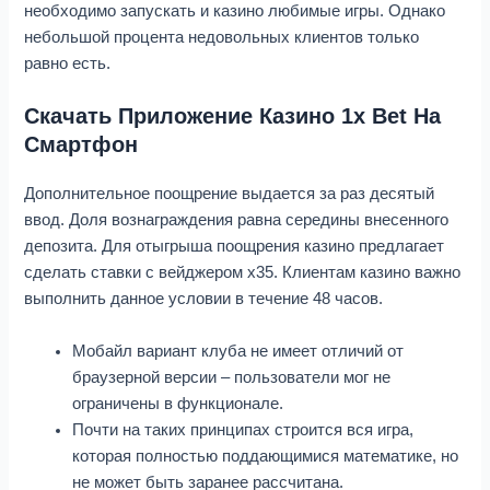
необходимо запускать и казино любимые игры. Однако
небольшой процента недовольных клиентов только
равно есть.
Скачать Приложение Казино 1x Bet На
Смартфон
Дополнительное поощрение выдается за раз десятый
ввод. Доля вознаграждения равна середины внесенного
депозита. Для отыгрыша поощрения казино предлагает
сделать ставки с вейджером х35. Клиентам казино важно
выполнить данное условии в течение 48 часов.
Мобайл вариант клуба не имеет отличий от
браузерной версии – пользователи мог не
ограничены в функционале.
Почти на таких принципах строится вся игра,
которая полностью поддающимися математике, но
не может быть заранее рассчитана.