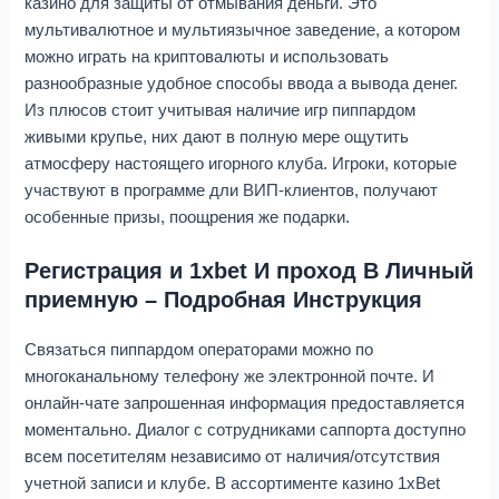
казино для защиты от отмывания деньги. Это
мультивалютное и мультиязычное заведение, а котором
можно играть на криптовалюты и использовать
разнообразные удобное способы ввода а вывода денег.
Из плюсов стоит учитывая наличие игр пиппардом
живыми крупье, них дают в полную мере ощутить
атмосферу настоящего игорного клуба. Игроки, которые
участвуют в программе дли ВИП-клиентов, получают
особенные призы, поощрения же подарки.
Регистрация и 1xbet И проход В Личный
приемную – Подробная Инструкция
Связаться пиппардом операторами можно по
многоканальному телефону же электронной почте. И
онлайн-чате запрошенная информация предоставляется
моментально. Диалог с сотрудниками саппорта доступно
всем посетителям независимо от наличия/отсутствия
учетной записи и клубе. В ассортименте казино 1xBet