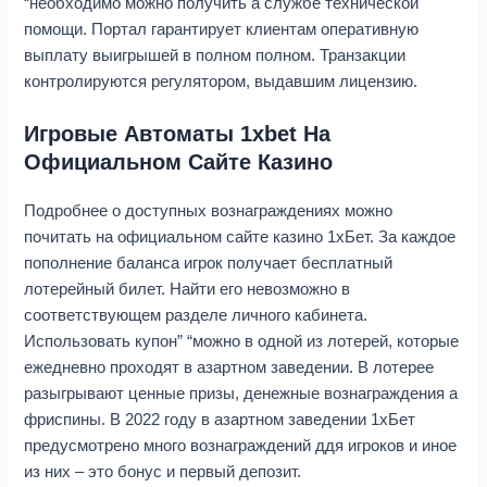
“необходимо можно получить а службе технической
помощи. Портал гарантирует клиентам оперативную
выплату выигрышей в полном полном. Транзакции
контролируются регулятором, выдавшим лицензию.
Игровые Автоматы 1xbet На
Официальном Сайте Казино
Подробнее о доступных вознаграждениях можно
почитать на официальном сайте казино 1хБет. За каждое
пополнение баланса игрок получает бесплатный
лотерейный билет. Найти его невозможно в
соответствующем разделе личного кабинета.
Использовать купон” “можно в одной из лотерей, которые
ежедневно проходят в азартном заведении. В лотерее
разыгрывают ценные призы, денежные вознаграждения а
фриспины. В 2022 году в азартном заведении 1хБет
предусмотрено много вознаграждений ддя игроков и иное
из них – это бонус и первый депозит.