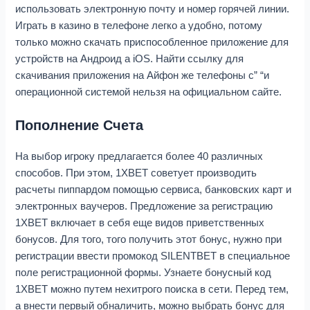
использовать электронную почту и номер горячей линии.
Играть в казино в телефоне легко а удобно, потому
только можно скачать приспособленное приложение для
устройств на Андроид а iOS. Найти ссылку для
скачивания приложения на Айфон же телефоны с” “и
операционной системой нельзя на официальном сайте.
Пополнение Счета
На выбор игроку предлагается более 40 различных
способов. При этом, 1XBET советует производить
расчеты пиппардом помощью сервиса, банковских карт и
электронных ваучеров. Предложение за регистрацию
1XBET включает в себя еще видов приветственных
бонусов. Для того, того получить этот бонус, нужно при
регистрации ввести промокод SILENTBET в специальное
поле регистрационной формы. Узнаете бонусный код
1XBET можно путем нехитрого поиска в сети. Перед тем,
а внести первый обналичить, можно выбрать бонус для