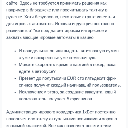
сайте. Здесь не требуется принимать решения как
например в блэкджеке или просчитывать тактику в
рулетке. Хотя безусловно, некоторые стратегии есть и
для игровых автоматов. Игровая индустрия постоянно
развивается” “же предлагает игрокам интересное и
захватывающие игровые автоматы в казино.
И понедельник он или выдать пятизначную суммы,
а уже и воскресенье уже семизначную.
Можете скоротать время и партией в покер, пока
едете в автобусе?
Презент до полутысячи EUR сто пятьдесят фри-
спинов получит каждый начинавший пользователь.
Исключением этого, за создание аккаунта новый
пользователь получает 5 фриспинов.
Администрация игрового коридорчика 1хБет постоянно
пополняет слототеку актуальными новинками и хорошо
знакомой классикой. Все как позволяет посетителям