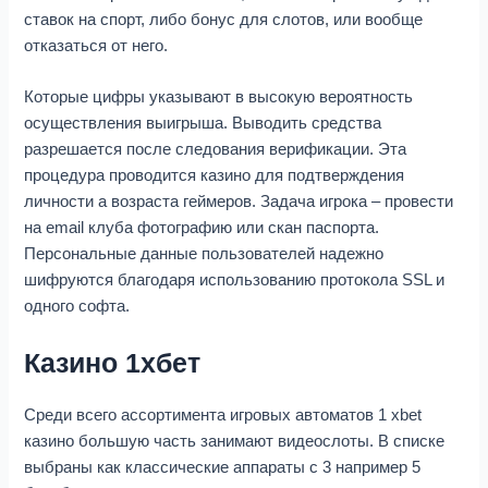
ставок на спорт, либо бонус для слотов, или вообще
отказаться от него.
Которые цифры указывают в высокую вероятность
осуществления выигрыша. Выводить средства
разрешается после следования верификации. Эта
процедура проводится казино для подтверждения
личности а возраста геймеров. Задача игрока – провести
на email клуба фотографию или скан паспорта.
Персональные данные пользователей надежно
шифруются благодаря использованию протокола SSL и
одного софта.
Казино 1хбет
Среди всего ассортимента игровых автоматов 1 xbet
казино большую часть занимают видеослоты. В списке
выбраны как классические аппараты с 3 например 5