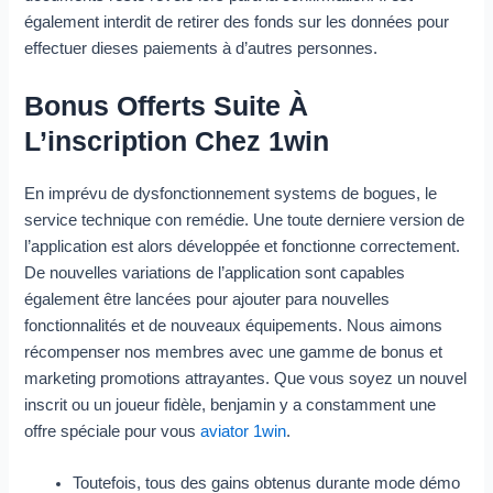
également interdit de retirer des fonds sur les données pour
effectuer dieses paiements à d’autres personnes.
Bonus Offerts Suite À
L’inscription Chez 1win
En imprévu de dysfonctionnement systems de bogues, le
service technique con remédie. Une toute derniere version de
l’application est alors développée et fonctionne correctement.
De nouvelles variations de l’application sont capables
également être lancées pour ajouter para nouvelles
fonctionnalités et de nouveaux équipements. Nous aimons
récompenser nos membres avec une gamme de bonus et
marketing promotions attrayantes. Que vous soyez un nouvel
inscrit ou un joueur fidèle, benjamin y a constamment une
offre spéciale pour vous
aviator 1win
.
Toutefois, tous des gains obtenus durante mode démo