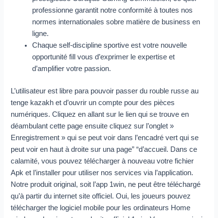
professionne garantit notre conformité à toutes nos
normes internationales sobre matière de business en
ligne.
Chaque self-discipline sportive est votre nouvelle
opportunité fill vous d’exprimer le expertise et
d’amplifier votre passion.
L’utilisateur est libre para pouvoir passer du rouble russe au
tenge kazakh et d’ouvrir un compte pour des pièces
numériques. Cliquez en allant sur le lien qui se trouve en
déambulant cette page ensuite cliquez sur l’onglet »
Enregistrement » qui se peut voir dans l’encadré vert qui se
peut voir en haut à droite sur una page” “d’accueil. Dans ce
calamité, vous pouvez télécharger à nouveau votre fichier
Apk et l’installer pour utiliser nos services via l’application.
Notre produit original, soit l’app 1win, ne peut être téléchargé
qu’à partir du internet site officiel. Oui, les joueurs pouvez
télécharger the logiciel mobile pour les ordinateurs Home