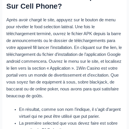
Sur Cell Phone?
Après avoir chargé le site, appuyez sur le bouton de menu
pour révéler le food selection latéral. Une fois le
téléchargement terminé, ouvrez le fichier APK depuis la barre
de announcements ou le dossier de téléchargements para
votre appareil fill lancer l’installation. En cliquant sur the lien, le
téléchargement du fichier d’installation de l’application Google
android commencera. Ouvrez le menu sur le site, et localisez
le lien vers la section « Application ». 1Win Casino est votre
portail vers un monde de divertissement et d’excitation. Que
vous soyez fan de equipment à sous, sobre blackjack, de
baccarat ou de online poker, nous avons para quoi satisfaire
beaucoup de goûts.
En résultat, comme son nom l’indique, il s’agit d’argent
virtuel qui ne peut être utilisé que put parier.
La première selected que vous devez faire est sobre