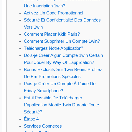
Une Inscription 1win?
Activez Un Code Promotionnel
Sécurité Et Confidentialité Des Données
Vers 1win
Comment Placer Kklk Paris?
Comment Supprimer Un Compte 1win?
Téléchargez Notre Application”
Dois-je Créer Algun Compte 1win Certain
Pour Jouer By Way Of L’application?
Bonus Exclusifs Sur 1win Bénin: Profitez
De Em Promotions Spéciales
Puis-je Créer Un Compte À L’aide De
Friday Smartphone?
Est-il Possible De Télécharger
L’application Mobile 1win Durante Toute
Sécurité?
Étape 4
Services Connexes