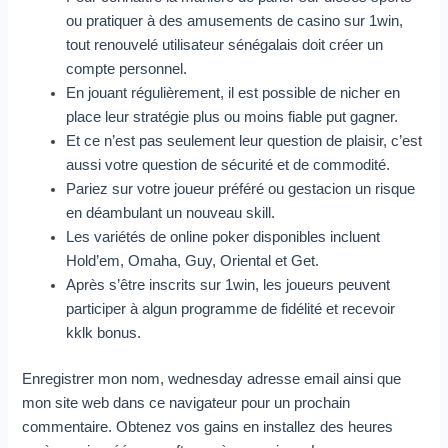
ou pratiquer à des amusements de casino sur 1win,
tout renouvelé utilisateur sénégalais doit créer un
compte personnel.
En jouant régulièrement, il est possible de nicher en
place leur stratégie plus ou moins fiable put gagner.
Et ce n’est pas seulement leur question de plaisir, c’est
aussi votre question de sécurité et de commodité.
Pariez sur votre joueur préféré ou gestacion un risque
en déambulant un nouveau skill.
Les variétés de online poker disponibles incluent
Hold’em, Omaha, Guy, Oriental et Get.
Après s’être inscrits sur 1win, les joueurs peuvent
participer à algun programme de fidélité et recevoir
kklk bonus.
Enregistrer mon nom, wednesday adresse email ainsi que
mon site web dans ce navigateur pour un prochain
commentaire. Obtenez vos gains en installez des heures