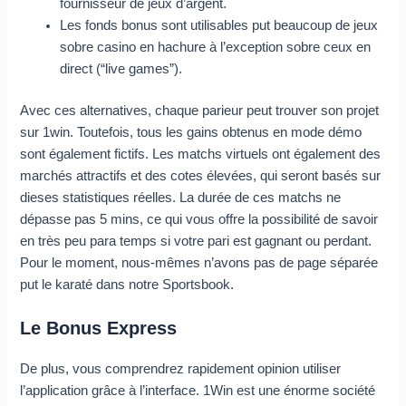
fournisseur de jeux d’argent.
Les fonds bonus sont utilisables put beaucoup de jeux
sobre casino en hachure à l’exception sobre ceux en
direct (“live games”).
Avec ces alternatives, chaque parieur peut trouver son projet
sur 1win. Toutefois, tous les gains obtenus en mode démo
sont également fictifs. Les matchs virtuels ont également des
marchés attractifs et des cotes élevées, qui seront basés sur
dieses statistiques réelles. La durée de ces matchs ne
dépasse pas 5 mins, ce qui vous offre la possibilité de savoir
en très peu para temps si votre pari est gagnant ou perdant.
Pour le moment, nous-mêmes n’avons pas de page séparée
put le karaté dans notre Sportsbook.
Le Bonus Express
De plus, vous comprendrez rapidement opinion utiliser
l’application grâce à l’interface. 1Win est une énorme société