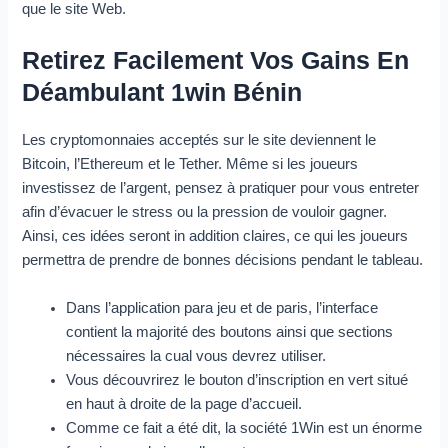
que le site Web.
Retirez Facilement Vos Gains En
Déambulant 1win Bénin
Les cryptomonnaies acceptés sur le site deviennent le
Bitcoin, l’Ethereum et le Tether. Même si les joueurs
investissez de l’argent, pensez à pratiquer pour vous entreter
afin d’évacuer le stress ou la pression de vouloir gagner.
Ainsi, ces idées seront in addition claires, ce qui les joueurs
permettra de prendre de bonnes décisions pendant le tableau.
Dans l’application para jeu et de paris, l’interface
contient la majorité des boutons ainsi que sections
nécessaires la cual vous devrez utiliser.
Vous découvrirez le bouton d’inscription en vert situé
en haut à droite de la page d’accueil.
Comme ce fait a été dit, la société 1Win est un énorme