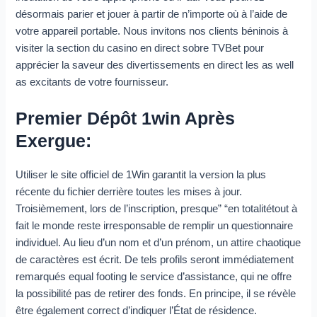
désormais parier et jouer à partir de n’importe où à l’aide de
votre appareil portable. Nous invitons nos clients béninois à
visiter la section du casino en direct sobre TVBet pour
apprécier la saveur des divertissements en direct les as well
as excitants de votre fournisseur.
Premier Dépôt 1win Après
Exergue:
Utiliser le site officiel de 1Win garantit la version la plus
récente du fichier derrière toutes les mises à jour.
Troisièmement, lors de l’inscription, presque” “en totalitétout à
fait le monde reste irresponsable de remplir un questionnaire
individuel. Au lieu d’un nom et d’un prénom, un attire chaotique
de caractères est écrit. De tels profils seront immédiatement
remarqués equal footing le service d’assistance, qui ne offre
la possibilité pas de retirer des fonds. En principe, il se révèle
être également correct d’indiquer l’État de résidence.