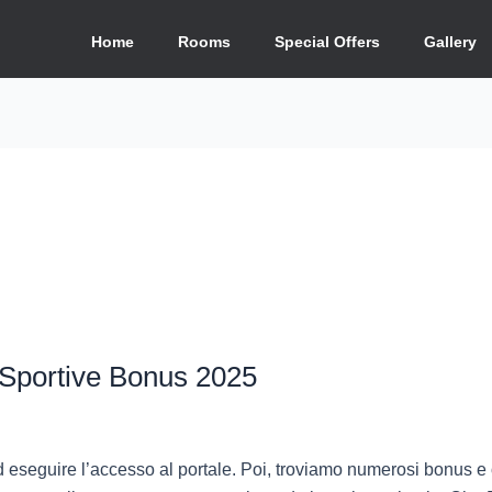
Home
Rooms
Special Offers
Gallery
 Sportive Bonus 2025
eseguire l’accesso al portale. Poi, troviamo numerosi bonus e 