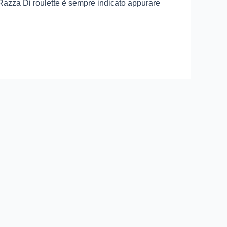
e Razza Di roulette è sempre indicato appurare