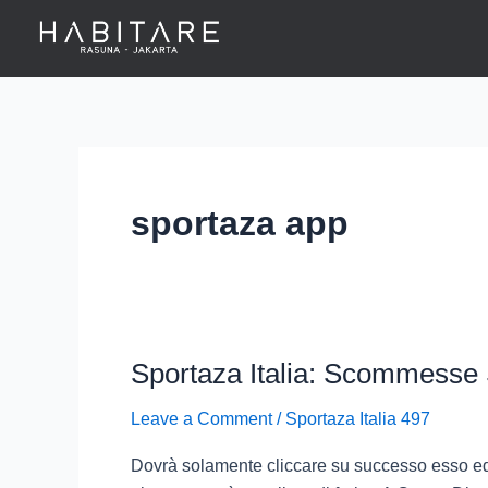
Skip
to
content
sportaza app
Sportaza Italia: Scommesse
Sportaza
Italia:
Leave a Comment
/
Sportaza Italia 497
Scommesse
Sportive
Dovrà solamente cliccare su successo esso ed 
Bonus