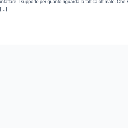
ontattare il supporto per quanto riguarda la tattica ottimale. Ch
 […]