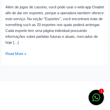
Legalizada?
Além de jogos de cassino, você pode usar o web-app Onabet
Análise
afin de dar em esportes, porque a operadora também oferece
Llena
este serviço. Na seção ‘’Esportes’’, você encontrará mais de
2025
something such as 20 esportes nos quais poderá arriesgar.
Cada esporte tem uma página individual possuindo
informações sobre partidas futuras e atuais, mercados de
hoje […]
Read More »
1