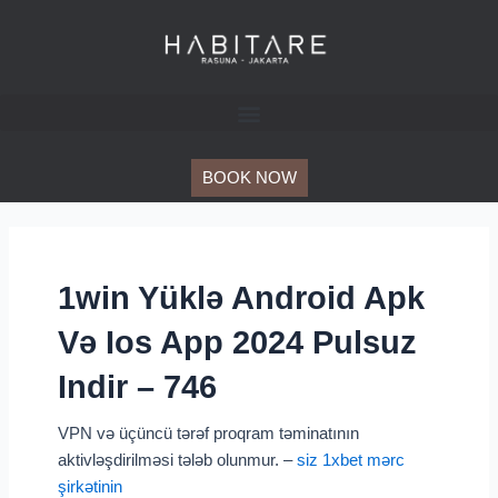
Skip
to
content
BOOK NOW
1win Yüklə Android Apk
Və Ios App 2024 Pulsuz
Indir – 746
VPN və üçüncü tərəf proqram təminatının
aktivləşdirilməsi tələb olunmur. –
siz 1xbet mərc
şirkətinin