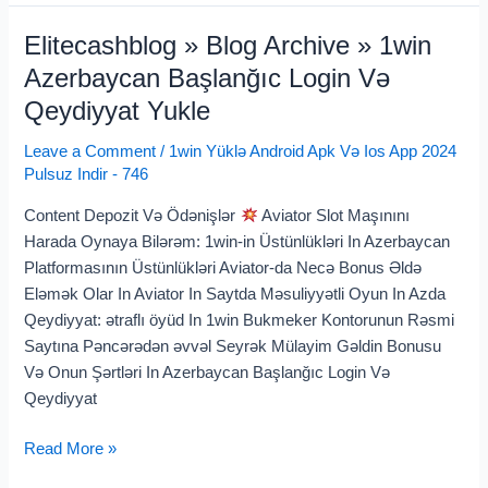
Elitecashblog » Blog Archive » 1win
Elitecashblog
»
Azerbaycan Başlanğıc Login Və
Blog
Qeydiyyat Yukle
Archive
»
Leave a Comment
/
1win Yüklə Android Apk Və Ios App 2024
1win
Pulsuz Indir - 746
Azerbaycan
Content Depozit Və Ödənişlər
Aviator Slot Maşınını
Başlanğıc
Harada Oynaya Bilərəm: 1win-in Üstünlükləri In Azerbaycan
Login
Platformasının Üstünlükləri Aviator-da Necə Bonus Əldə
Və
Eləmək Olar In Aviator In Saytda Məsuliyyətli Oyun In Azda
Qeydiyyat
Qeydiyyat: ətraflı öyüd In 1win Bukmeker Kontorunun Rəsmi
Yukle
Saytına Pəncərədən əvvəl Seyrək Mülayim Gəldin Bonusu
Və Onun Şərtləri In Azerbaycan Başlanğıc Login Və
Qeydiyyat
Read More »